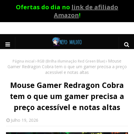
Ofertas do dia no
link de afiliado
Amazon
!
Mouse
Página inicial
RGB (Brilha iIluminação Red Green Blue)
Gamer Redragon Cobra tem o que um gamer precisa a preço
acessível e notas altas
Mouse Gamer Redragon Cobra
tem o que um gamer precisa a
preço acessível e notas altas
Julho 19, 2026