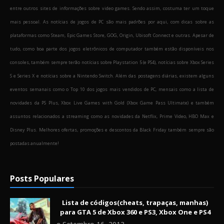
entre outros sites de informações sobre video games. Sendo assim, costuma ter um toque
mais pessoal. As notícias de jogos de PC são mais padrões por aqui, com dicas sobre as
plataformas como Steam, Epic Games Store, GOG, Origin, Ubisoft Connect e outras. Apesar de
tudo, como boa parte dos jogos eletrônicos de computador também estão disponíveis nos
consoles, também sempre terão notícias sobre Playstation 5 (e PS4), notícias sobre Xbox Series
S e Series X e notícias sobre a Nintendo Switch. Além das postagens diárias, existem alguns
eventos semanais como o Top 10 dos jogos mais vendidos de PC, mensais como a lista de
novidades da PS Plus, Xbox Live Games with Gold (Xbox Game Pass Ultimate) e também
assuntos relacionados a streaming como as novidades da Netflix, Prime Video, HBO Max e
Disney Plus. Melhores ofertas, promoções e descontos da Black Friday também sempre são
postadas anualmente!
Posts Populares
Lista de códigos(cheats, trapaças, manhas)
para GTA 5 de Xbox 360 e PS3, Xbox One e PS4