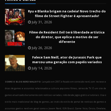
Ryu e Blanka brigam na cadeia! Novo trecho do
filme de Street Fighter é apresentado!
July 31, 2026
Filme de Resident Evil terá liberdade artística
do diretor, que eplica o motivo de ser
diferente
July 26, 2026
Falece Sam Neill, ator de Jurassic Park que
marcou uma geração com papéis variados
July 14, 2026
SOBRE O BLOG NERD MALDITO:
Lançado em 2007, é focado em conteúdo nerd, com reviews e
dicas de games e assuntos relacionados a cultura pop como filmes, séries de TV. É um site de
games atualizado diariamente com notícias variadas, indo desde jogos grátis a tutoriais. Usa o
estilo mais tradicional de blog de games, ao invés do estilo de portal de notícias de games e
assuntos geek e nerd em geral como o Jovem Nerd, IGN Brasil, Game Vicio, Ovicio, Omelete,