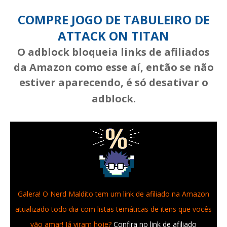
COMPRE JOGO DE TABULEIRO DE
ATTACK ON TITAN
O adblock bloqueia links de afiliados
da Amazon como esse aí, então se não
estiver aparecendo, é só desativar o
adblock.
Galera! O Nerd Maldito tem um link de afiliado na Amazon
atualizado todo dia com listas temáticas de itens que vocês
vão amar! Já viram hoje?
Confira no link de afiliado