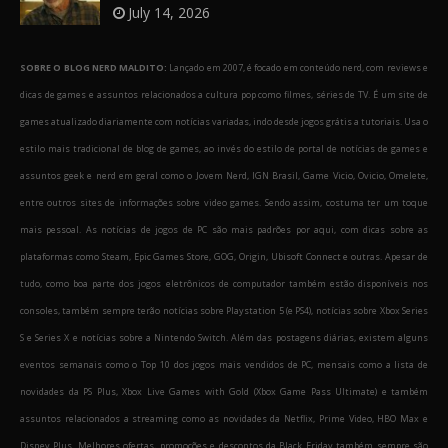
July 14, 2026
SOBRE O BLOG NERD MALDITO:
Lançado em 2007, é focado em conteúdo nerd, com reviews e
dicas de games e assuntos relacionados a cultura pop como filmes, séries de TV. É um site de
games atualizado diariamente com notícias variadas, indo desde jogos grátis a tutoriais. Usa o
estilo mais tradicional de blog de games, ao invés do estilo de portal de notícias de games e
assuntos geek e nerd em geral como o Jovem Nerd, IGN Brasil, Game Vicio, Ovicio, Omelete,
entre outros sites de informações sobre video games. Sendo assim, costuma ter um toque
mais pessoal. As notícias de jogos de PC são mais padrões por aqui, com dicas sobre as
plataformas como Steam, Epic Games Store, GOG, Origin, Ubisoft Connect e outras. Apesar de
tudo, como boa parte dos jogos eletrônicos de computador também estão disponíveis nos
consoles, também sempre terão notícias sobre Playstation 5 (e PS4), notícias sobre Xbox Series
S e Series X e notícias sobre a Nintendo Switch. Além das postagens diárias, existem alguns
eventos semanais como o Top 10 dos jogos mais vendidos de PC, mensais como a lista de
novidades da PS Plus, Xbox Live Games with Gold (Xbox Game Pass Ultimate) e também
assuntos relacionados a streaming como as novidades da Netflix, Prime Video, HBO Max e
Disney Plus. Melhores ofertas, promoções e descontos da Black Friday também sempre são