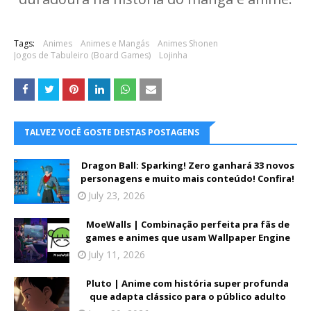
Tags:
Animes
Animes e Mangás
Animes Shonen
Jogos de Tabuleiro (Board Games)
Lojinha
TALVEZ VOCÊ GOSTE DESTAS POSTAGENS
Dragon Ball: Sparking! Zero ganhará 33 novos
personagens e muito mais conteúdo! Confira!
July 23, 2026
MoeWalls | Combinação perfeita pra fãs de
games e animes que usam Wallpaper Engine
July 11, 2026
Pluto | Anime com história super profunda
que adapta clássico para o público adulto