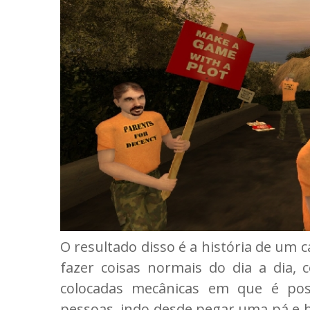
O resultado disso é a história de um 
fazer coisas normais do dia a dia, 
colocadas mecânicas em que é pos
pessoas, indo desde pegar uma pá e b