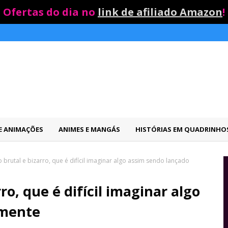
Ofertas do dia no
link de afiliado Amazon
!
 E ANIMAÇÕES
ANIMES E MANGÁS
HISTÓRIAS EM QUADRINHO
o brutal e bizarro, que é difícil imaginar algo assim sendo lançado
rro, que é difícil imaginar algo
lmente