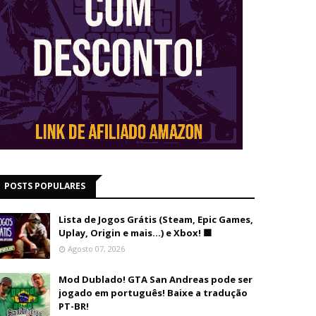
POSTS POPULARES
Lista de Jogos Grátis (Steam, Epic Games,
Uplay, Origin e mais...) e Xbox! 🟩
Agosto 07, 2026
Mod Dublado! GTA San Andreas pode ser
jogado em português! Baixe a tradução
PT-BR!