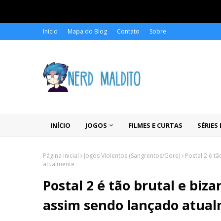
Início
Mapa do Blog
Contato
Sobre
INÍCIO
JOGOS
FILMES E CURTAS
SÉRIES
Página inicial
Jogos Violentos (Sangrentos/Gore)
Postal 2 é tã
atualmente
Postal 2 é tão brutal e biza
assim sendo lançado atua