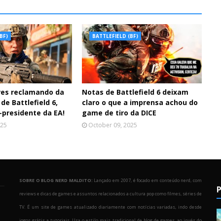
BF)
BATTLEFIELD (BF)
res reclamando da
Notas de Battlefield 6 deixam
de Battlefield 6,
claro o que a imprensa achou do
-presidente da EA!
game de tiro da DICE
025
October 09, 2025
SOBRE O BLOG NERD MALDITO:
Lançado em 2007, é focado em conteúdo nerd, com
P
reviews e dicas de games e assuntos relacionados a cultura pop como filmes, séries de
TV. É um site de games atualizado diariamente com notícias variadas, indo desde
jogos grátis a tutoriais. Usa o estilo mais tradicional de blog de games, ao invés do