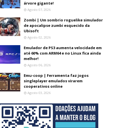
árvore gigante!
Agosto 07, 2026
Zombi | Um sombrio roguelike simulador
de apocalipse zumbi esquecido da
Ubisoft
Agosto 02, 2026
Emulador de PS3 aumenta velocidade em
até 60% com ARM64 e no Linux fica ainda
melhor!
Agosto 06, 2026
Emu-coop | Ferramenta faz jogos
singleplayer emulados virarem
cooperativos online
Agosto 03, 2026