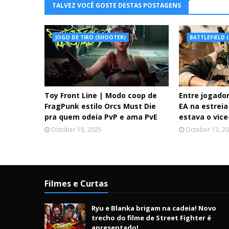
TALVEZ VOCÊ GOSTE DESTAS POSTAGENS
JOGO DE TIRO (SHOOTER)
BATTLEFIELD (
Toy Front Line | Modo coop de
Entre jogado
FragPunk estilo Orcs Must Die
EA na estreia 
pra quem odeia PvP e ama PvE
estava o vice
October 18, 2025
October 13, 2
Filmes e Curtas
Ryu e Blanka brigam na cadeia! Novo
trecho do filme de Street Fighter é
apresentado!