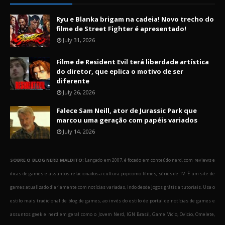
Ryu e Blanka brigam na cadeia! Novo trecho do
filme de Street Fighter é apresentado!
July 31, 2026
Filme de Resident Evil terá liberdade artística
do diretor, que eplica o motivo de ser
diferente
July 26, 2026
Falece Sam Neill, ator de Jurassic Park que
marcou uma geração com papéis variados
July 14, 2026
SOBRE O BLOG NERD MALDITO:
Lançado em 2007, é focado em conteúdo nerd, com reviews e
dicas de games e assuntos relacionados a cultura pop como filmes, séries de TV. É um site de
games atualizado diariamente com notícias variadas, indo desde jogos grátis a tutoriais. Usa o
estilo mais tradicional de blog de games, ao invés do estilo de portal de notícias de games e
assuntos geek e nerd em geral como o Jovem Nerd, IGN Brasil, Game Vicio, Ovicio, Omelete,