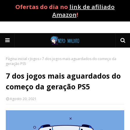
Ofertas do dia no
link de afiliado
Amazon
!
Página inicial
Jogos
7 dos jogos mais aguardados do começo da
geração PS5
7 dos jogos mais aguardados do
começo da geração PS5
Agosto 20, 2021