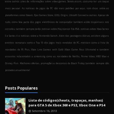
entre outros sites de informações sobre video games. Sendo assim, costuma ter um toque
mais pessoal. As notícias de jogos de PC são mais padrões por aqui, com dicas sobre as
plataformas como Steam, Epic Games Store, GOG, Origin, Ubisoft Connect e outras. Apesar de
tudo, como boa parte dos jogos eletrônicos de computador também estão disponíveis nos
consoles, também sempre terão notícias sobre Playstation 5 (e PS4), notícias sobre Xbox Series
S e Series X e notícias sobre a Nintendo Switch. Além das postagens diárias, existem alguns
eventos semanais como o Top 10 dos jogos mais vendidos de PC, mensais como a lista de
novidades da PS Plus, Xbox Live Games with Gold (Xbox Game Pass Ultimate) e também
assuntos relacionados a streaming como as novidades da Netflix, Prime Video, HBO Max e
Disney Plus. Melhores ofertas, promoções e descontos da Black Friday também sempre são
postadas anualmente!
Posts Populares
Lista de códigos(cheats, trapaças, manhas)
para GTA 5 de Xbox 360 e PS3, Xbox One e PS4
Setembro 16, 2013