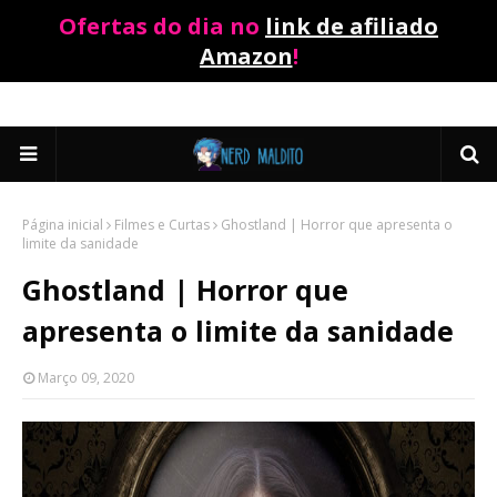
Ofertas do dia no
link de afiliado
Amazon
!
Página inicial
Filmes e Curtas
Ghostland | Horror que apresenta o
limite da sanidade
Ghostland | Horror que
apresenta o limite da sanidade
Março 09, 2020