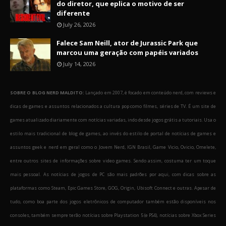
do diretor, que eplica o motivo de ser
diferente
July 26, 2026
Falece Sam Neill, ator de Jurassic Park que
marcou uma geração com papéis variados
July 14, 2026
SOBRE O BLOG NERD MALDITO:
Lançado em 2007, é focado em conteúdo nerd, com reviews e
dicas de games e assuntos relacionados a cultura pop como filmes, séries de TV. É um site de
games atualizado diariamente com notícias variadas, indo desde jogos grátis a tutoriais. Usa o
estilo mais tradicional de blog de games, ao invés do estilo de portal de notícias de games e
assuntos geek e nerd em geral como o Jovem Nerd, IGN Brasil, Game Vicio, Ovicio, Omelete,
entre outros sites de informações sobre video games. Sendo assim, costuma ter um toque
mais pessoal. As notícias de jogos de PC são mais padrões por aqui, com dicas sobre as
plataformas como Steam, Epic Games Store, GOG, Origin, Ubisoft Connect e outras. Apesar de
tudo, como boa parte dos jogos eletrônicos de computador também estão disponíveis nos
consoles, também sempre terão notícias sobre Playstation 5 (e PS4), notícias sobre Xbox Series