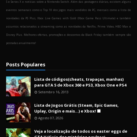
S e Series X e notícias sobre a Nintendo Switch. Além das postagens diárias, existem alguns
eventos semanais como o Top 10 dos jogos mais vendidos de PC, mensais como a lista de
novidades da PS Plus, Xbox Live Games with Gold (Xbox Game Pass Ultimate) e também
assuntos relacionados a streaming como as novidades da Netflix, Prime Video, HBO Max e
Disney Plus. Melhores ofertas, promoções e descontos da Black Friday também sempre são
postadas anualmente!
Posts Populares
Lista de códigos(cheats, trapaças, manhas)
para GTA 5 de Xbox 360 e PS3, Xbox One e PS4
Setembro 16, 2013
Lista de Jogos Grátis (Steam, Epic Games,
Uplay, Origin e mais...) e Xbox! 🟩
Agosto 07, 2026
Veja a localização de todos os easter eggs de