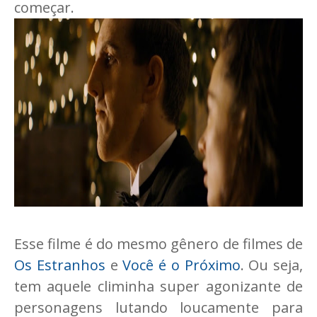
começar.
Esse filme é do mesmo gênero de filmes de
Os Estranhos
e
Você é o Próximo
. Ou seja,
tem aquele climinha super agonizante de
personagens lutando loucamente para