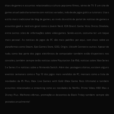
dicas de games e assuntos relacionados a cultura pop como filmes, séries de TV. É um site de
games atualizado diariamente com notícias variadas, indo desde jogos grátis a tutoriais. Usa o
estilo mais tradicional de blog de games, ao invés do estilo de portal de notícias de games e
assuntos geek e nerd em geral como o Jovem Nerd, IGN Brasil, Game Vicio, Ovicio, Omelete,
entre outros sites de informações sobre video games. Sendo assim, costuma ter um toque
mais pessoal. As notícias de jogos de PC são mais padrões por aqui, com dicas sobre as
plataformas como Steam, Epic Games Store, GOG, Origin, Ubisoft Connect e outras. Apesar de
tudo, como boa parte dos jogos eletrônicos de computador também estão disponíveis nos
consoles, também sempre terão notícias sobre Playstation 5 (e PS4), notícias sobre Xbox Series
S e Series X e notícias sobre a Nintendo Switch. Além das postagens diárias, existem alguns
eventos semanais como o Top 10 dos jogos mais vendidos de PC, mensais como a lista de
novidades da PS Plus, Xbox Live Games with Gold (Xbox Game Pass Ultimate) e também
assuntos relacionados a streaming como as novidades da Netflix, Prime Video, HBO Max e
Disney Plus. Melhores ofertas, promoções e descontos da Black Friday também sempre são
postadas anualmente!