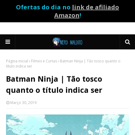
Ofertas do dia no
link de afiliado
Amazon
!
Página inicial
Filmes e Curtas
Batman Ninja | Tão tosco quanto o
título indica ser
Batman Ninja | Tão tosco
quanto o título indica ser
Março 30, 2019