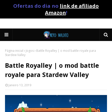
Ofertas do dia no
link de afiliado
Amazon
!
Página inicial
Jogos
Battle Royalley | o mod battle royale para
Stardew Valley
Battle Royalley | o mod battle
royale para Stardew Valley
Janeiro 13, 2019