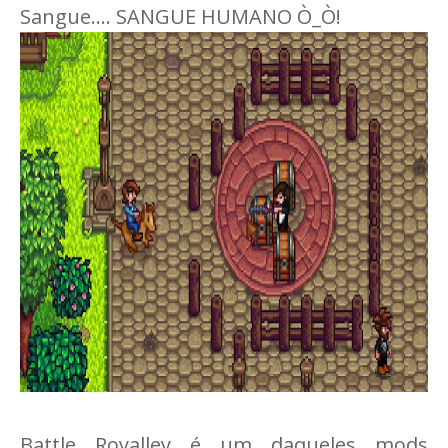
Sangue.... SANGUE HUMANO Ò_Ò!
Battle Royalley é um daqueles mods