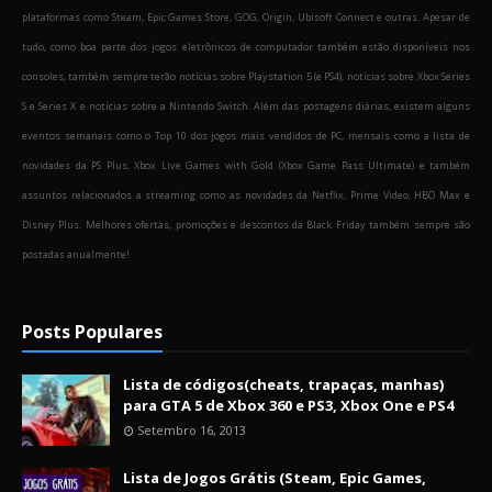
plataformas como Steam, Epic Games Store, GOG, Origin, Ubisoft Connect e outras. Apesar de
tudo, como boa parte dos jogos eletrônicos de computador também estão disponíveis nos
consoles, também sempre terão notícias sobre Playstation 5 (e PS4), notícias sobre Xbox Series
S e Series X e notícias sobre a Nintendo Switch. Além das postagens diárias, existem alguns
eventos semanais como o Top 10 dos jogos mais vendidos de PC, mensais como a lista de
novidades da PS Plus, Xbox Live Games with Gold (Xbox Game Pass Ultimate) e também
assuntos relacionados a streaming como as novidades da Netflix, Prime Video, HBO Max e
Disney Plus. Melhores ofertas, promoções e descontos da Black Friday também sempre são
postadas anualmente!
Posts Populares
Lista de códigos(cheats, trapaças, manhas)
para GTA 5 de Xbox 360 e PS3, Xbox One e PS4
Setembro 16, 2013
Lista de Jogos Grátis (Steam, Epic Games,