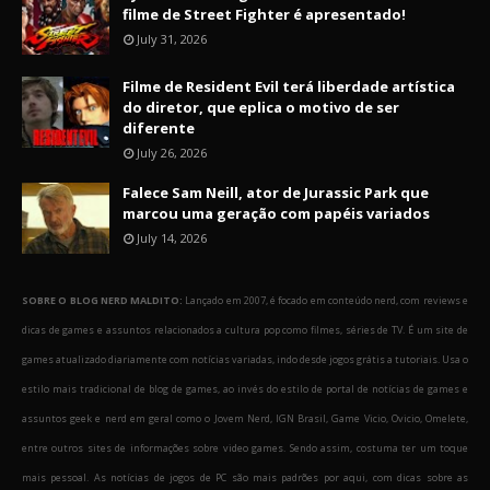
filme de Street Fighter é apresentado!
July 31, 2026
Filme de Resident Evil terá liberdade artística
do diretor, que eplica o motivo de ser
diferente
July 26, 2026
Falece Sam Neill, ator de Jurassic Park que
marcou uma geração com papéis variados
July 14, 2026
SOBRE O BLOG NERD MALDITO:
Lançado em 2007, é focado em conteúdo nerd, com reviews e
dicas de games e assuntos relacionados a cultura pop como filmes, séries de TV. É um site de
games atualizado diariamente com notícias variadas, indo desde jogos grátis a tutoriais. Usa o
estilo mais tradicional de blog de games, ao invés do estilo de portal de notícias de games e
assuntos geek e nerd em geral como o Jovem Nerd, IGN Brasil, Game Vicio, Ovicio, Omelete,
entre outros sites de informações sobre video games. Sendo assim, costuma ter um toque
mais pessoal. As notícias de jogos de PC são mais padrões por aqui, com dicas sobre as