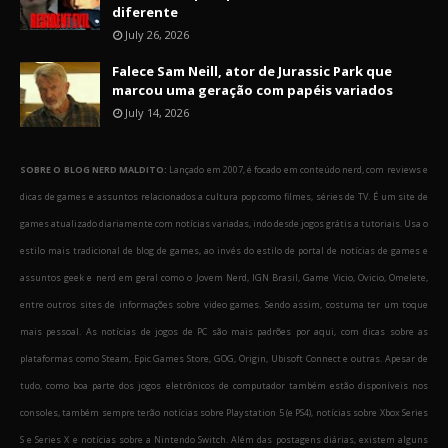
diferente
July 26, 2026
Falece Sam Neill, ator de Jurassic Park que
marcou uma geração com papéis variados
July 14, 2026
SOBRE O BLOG NERD MALDITO:
Lançado em 2007, é focado em conteúdo nerd, com reviews e
dicas de games e assuntos relacionados a cultura pop como filmes, séries de TV. É um site de
games atualizado diariamente com notícias variadas, indo desde jogos grátis a tutoriais. Usa o
estilo mais tradicional de blog de games, ao invés do estilo de portal de notícias de games e
assuntos geek e nerd em geral como o Jovem Nerd, IGN Brasil, Game Vicio, Ovicio, Omelete,
entre outros sites de informações sobre video games. Sendo assim, costuma ter um toque
mais pessoal. As notícias de jogos de PC são mais padrões por aqui, com dicas sobre as
plataformas como Steam, Epic Games Store, GOG, Origin, Ubisoft Connect e outras. Apesar de
tudo, como boa parte dos jogos eletrônicos de computador também estão disponíveis nos
consoles, também sempre terão notícias sobre Playstation 5 (e PS4), notícias sobre Xbox Series
S e Series X e notícias sobre a Nintendo Switch. Além das postagens diárias, existem alguns