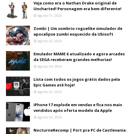
Veja como era o Nathan Drake original de
Uncharted! Personagem era bem diferente!
Agosto 01, 2026
Zombi | Um sombrio roguelike simulador de
apocalipse zumbi esquecido da Ubisoft
Agosto 02, 2026
Emulador MAME é atualizado e agora arcades
da SEGA receberam grandes melhorias!
Agosto 04, 2026
Lista com todos os jogos grátis dados pela
Epic Games até hoje!
Agosto 02, 2026
iPhone 17 explode em vendas e fica nos mais
vendidos após oferta modelo da Apple
Agosto 05, 2026
NocturneRecomp | Port pra PC de Castlevania: