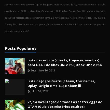
eventos semanais como o Top 10 dos jogos mais vendidos de PC, mensais como a lista de
novidades da PS Plus, Xbox Live Games with Gold (Xbox Game Pass Ultimate) e também
assuntos relacionados a streaming como as novidades da Netflix, Prime Video, HBO Max e
Disney Plus. Melhores ofertas, promoções e descontos da Black Friday também sempre são
postadas anualmente!
Posts Populares
Lista de códigos(cheats, trapaças, manhas)
para GTA 5 de Xbox 360 e PS3, Xbox One e PS4
Setembro 16, 2013
Lista de Jogos Grátis (Steam, Epic Games,
Uplay, Origin e mais...) e Xbox! 🟩
Julho 30, 2026
Veja a localização de todos os easter eggs de
GTA V (Guia dos mistérios ocultos)