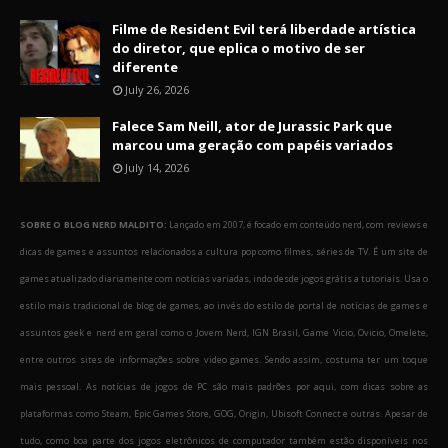
Filme de Resident Evil terá liberdade artística
do diretor, que eplica o motivo de ser
diferente
July 26, 2026
Falece Sam Neill, ator de Jurassic Park que
marcou uma geração com papéis variados
July 14, 2026
SOBRE O BLOG NERD MALDITO:
Lançado em 2007, é focado em conteúdo nerd, com reviews e
dicas de games e assuntos relacionados a cultura pop como filmes, séries de TV. É um site de
games atualizado diariamente com notícias variadas, indo desde jogos grátis a tutoriais. Usa o
estilo mais tradicional de blog de games, ao invés do estilo de portal de notícias de games e
assuntos geek e nerd em geral como o Jovem Nerd, IGN Brasil, Game Vicio, Ovicio, Omelete,
entre outros sites de informações sobre video games. Sendo assim, costuma ter um toque
mais pessoal. As notícias de jogos de PC são mais padrões por aqui, com dicas sobre as
plataformas como Steam, Epic Games Store, GOG, Origin, Ubisoft Connect e outras. Apesar de
tudo, como boa parte dos jogos eletrônicos de computador também estão disponíveis nos