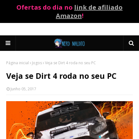
Ofertas do dia no
link de afiliado
Amazon
!
Página inicial
Jogos
Veja se Dirt 4 roda no seu PC
Veja se Dirt 4 roda no seu PC
Junho 05, 2017