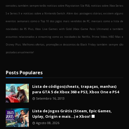
consoles, também sempre terão notícias sobre Playstation 5 (e PS4), notícias sobre Xbox Series
S e Series X e notícias sobre a Nintendo Switch. Além das postagens diárias, existem alguns
eventos semanais como o Top 10 dos jogos mais vendidos de PC, mensais como a lista de
novidades da PS Plus, Xbox Live Games with Gold (Xbox Game Pass Ultimate) e também
assuntos relacionados a streaming como as novidades da Netflix, Prime Video, HBO Max e
Disney Plus. Melhores ofertas, promoções e descontos da Black Friday também sempre são
postadas anualmente!
Posts Populares
Lista de códigos(cheats, trapaças, manhas)
para GTA 5 de Xbox 360 e PS3, Xbox One e PS4
Setembro 16, 2013
Lista de Jogos Grátis (Steam, Epic Games,
Uplay, Origin e mais...) e Xbox! 🟩
Agosto 08, 2026