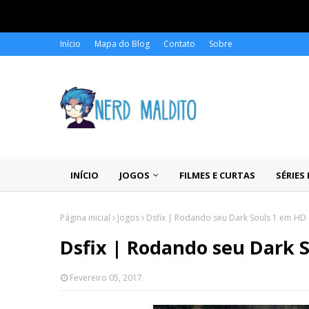
Início
Mapa do Blog
Contato
Sobre
INÍCIO
JOGOS
FILMES E CURTAS
SÉRIES
Página inicial
Jogos
Dsfix | Rodando seu Dark Souls 1 em HD 
Dsfix | Rodando seu Dark S
Fevereiro 05, 2017