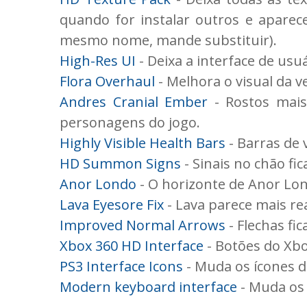
quando for instalar outros e apare
mesmo nome, mande substituir).
High-Res UI
- Deixa a interface de usu
Flora Overhaul
- Melhora o visual da v
Andres Cranial Ember
- Rostos mais
personagens do jogo.
Highly Visible Health Bars
- Barras de 
HD Summon Signs
- Sinais no chão f
Anor Londo
- O horizonte de Anor Lond
Lava Eyesore Fix
- Lava parece mais rea
Improved Normal Arrows
- Flechas fi
Xbox 360 HD Interface
- Botões do Xb
PS3 Interface Icons
- Muda os ícones d
Modern keyboard interface
- Muda os 