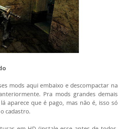
do
esses mods aqui embaixo e descompactar na
 anteriormente. Pra mods grandes demais
, lá aparece que é pago, mas não é, isso só
o cadastro.
xturas em HD (instale esse antes de todos,