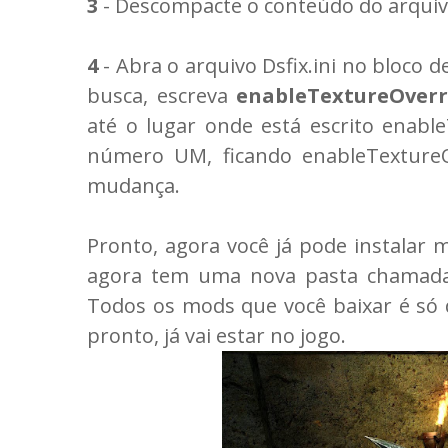
3
- Descompacte o conteúdo do arquiv
4
- Abra o arquivo Dsfix.ini no bloco d
busca, escreva
enableTextureOverr
até o lugar onde está escrito enabl
número UM, ficando enableTextureO
mudança.
Pronto, agora você já pode instalar
agora tem uma nova pasta chamada "
Todos os mods que você baixar é só 
pronto, já vai estar no jogo.