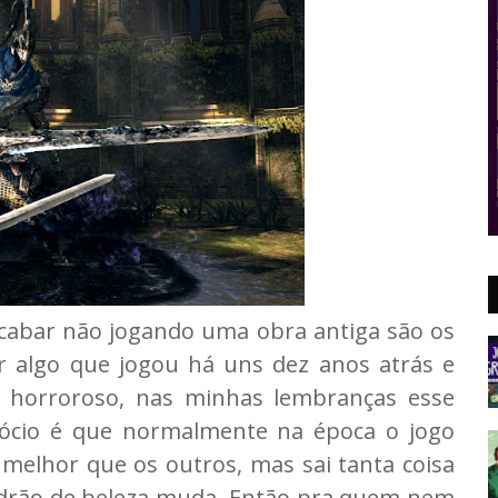
cabar não jogando uma obra antiga são os
r algo que jogou há uns dez anos atrás e
o horroroso, nas minhas lembranças esse
gócio é que normalmente na época o jogo
melhor que os outros, mas sai tanta coisa
adrão de beleza muda. Então pra quem nem