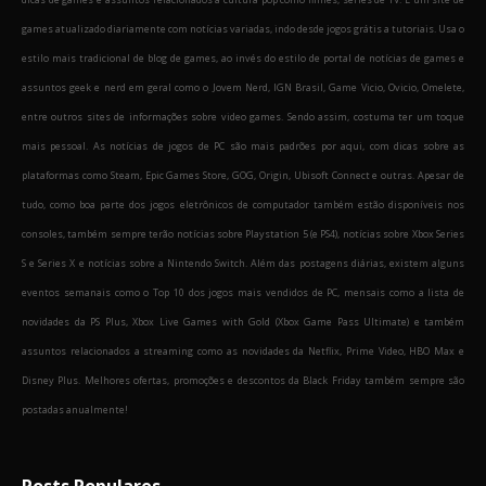
games atualizado diariamente com notícias variadas, indo desde jogos grátis a tutoriais. Usa o
estilo mais tradicional de blog de games, ao invés do estilo de portal de notícias de games e
assuntos geek e nerd em geral como o Jovem Nerd, IGN Brasil, Game Vicio, Ovicio, Omelete,
entre outros sites de informações sobre video games. Sendo assim, costuma ter um toque
mais pessoal. As notícias de jogos de PC são mais padrões por aqui, com dicas sobre as
plataformas como Steam, Epic Games Store, GOG, Origin, Ubisoft Connect e outras. Apesar de
tudo, como boa parte dos jogos eletrônicos de computador também estão disponíveis nos
consoles, também sempre terão notícias sobre Playstation 5 (e PS4), notícias sobre Xbox Series
S e Series X e notícias sobre a Nintendo Switch. Além das postagens diárias, existem alguns
eventos semanais como o Top 10 dos jogos mais vendidos de PC, mensais como a lista de
novidades da PS Plus, Xbox Live Games with Gold (Xbox Game Pass Ultimate) e também
assuntos relacionados a streaming como as novidades da Netflix, Prime Video, HBO Max e
Disney Plus. Melhores ofertas, promoções e descontos da Black Friday também sempre são
postadas anualmente!
Posts Populares