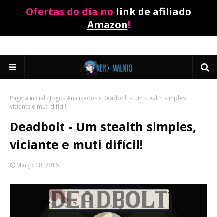
Ofertas do dia no
link de afiliado
Amazon
!
Página inicial
Jogos Analisados
Deadbolt - Um stealth simples,
viciante e muti difícil!
Deadbolt - Um stealth simples,
viciante e muti difícil!
Março 18, 2016