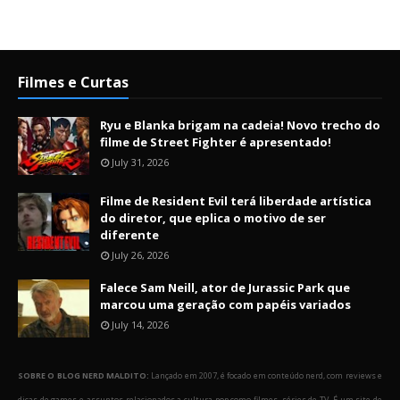
Filmes e Curtas
Ryu e Blanka brigam na cadeia! Novo trecho do
filme de Street Fighter é apresentado!
July 31, 2026
Filme de Resident Evil terá liberdade artística
do diretor, que eplica o motivo de ser
diferente
July 26, 2026
Falece Sam Neill, ator de Jurassic Park que
marcou uma geração com papéis variados
July 14, 2026
SOBRE O BLOG NERD MALDITO:
Lançado em 2007, é focado em conteúdo nerd, com reviews e
dicas de games e assuntos relacionados a cultura pop como filmes, séries de TV. É um site de