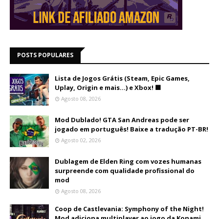
POSTS POPULARES
Lista de Jogos Grátis (Steam, Epic Games,
Uplay, Origin e mais...) e Xbox! 🟩
Agosto 08, 2026
Mod Dublado! GTA San Andreas pode ser
jogado em português! Baixe a tradução PT-BR!
Agosto 02, 2026
Dublagem de Elden Ring com vozes humanas
surpreende com qualidade profissional do
mod
Agosto 08, 2026
Coop de Castlevania: Symphony of the Night!
Mod adiciona multiplayer ao jogo da Konami