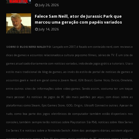
July 26, 2026
Falece Sam Neill, ator de Jurassic Park que
marcou uma geração com papéis variados
July 14, 2026
SOBRE O BLOG NERD MALDITO:
Lançado em 2007, é focado em conteúdo nerd, com reviews e
dicas de games e assuntos relacionados a cultura pop como filmes, séries de TV. É um site de
games atualizado diariamente com notícias variadas, indo desde jogos grátis a tutoriais. Usa o
estilo mais tradicional de blog de games, ao invés do estilo de portal de notícias de games e
assuntos geek e nerd em geral como o Jovem Nerd, IGN Brasil, Game Vicio, Ovicio, Omelete,
entre outros sites de informações sobre video games. Sendo assim, costuma ter um toque
mais pessoal. As notícias de jogos de PC são mais padrões por aqui, com dicas sobre as
plataformas como Steam, Epic Games Store, GOG, Origin, Ubisoft Connect e outras. Apesar de
tudo, como boa parte dos jogos eletrônicos de computador também estão disponíveis nos
consoles, também sempre terão notícias sobre Playstation 5 (e PS4), notícias sobre Xbox Series
S e Series X e notícias sobre a Nintendo Switch. Além das postagens diárias, existem alguns
eventos semanais como o Top 10 dos jogos mais vendidos de PC, mensais como a lista de