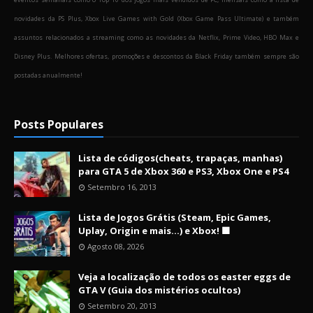
novidades da PS Plus, Xbox Live Games with Gold (Xbox Game Pass Ultimate) e também
assuntos relacionados a streaming como as novidades da Netflix, Prime Video, HBO Max e
Disney Plus. Melhores ofertas, promoções e descontos da Black Friday também sempre são
postadas anualmente!
Posts Populares
Lista de códigos(cheats, trapaças, manhas)
para GTA 5 de Xbox 360 e PS3, Xbox One e PS4
Setembro 16, 2013
Lista de Jogos Grátis (Steam, Epic Games,
Uplay, Origin e mais...) e Xbox! 🟩
Agosto 08, 2026
Veja a localização de todos os easter eggs de
GTA V (Guia dos mistérios ocultos)
Setembro 20, 2013