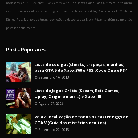
novidades da PS Plus, Xbox Live Games with Gold (Xbox Game Pass Ultimate) e também
assuntos relacionados a streaming como as novidades da Netflix, Prime Video, HBO Max e
Disney Plus. Melhores ofertas, promoções e descontos da Black Friday também sempre são
postadas anualmente!
Posts Populares
Lista de códigos(cheats, trapaças, manhas)
para GTA 5 de Xbox 360 e PS3, Xbox One e PS4
Setembro 16, 2013
Lista de Jogos Grátis (Steam, Epic Games,
Uplay, Origin e mais...) e Xbox! 🟩
Agosto 07, 2026
Veja a localização de todos os easter eggs de
GTA V (Guia dos mistérios ocultos)
Setembro 20, 2013