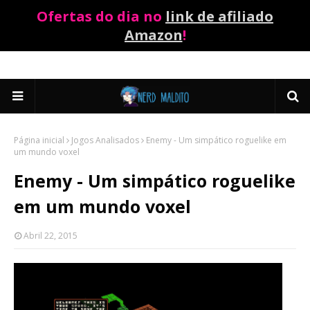
Ofertas do dia no
link de afiliado
Amazon
!
Página inicial
Jogos Analisados
Enemy - Um simpático roguelike em
um mundo voxel
Enemy - Um simpático roguelike
em um mundo voxel
Abril 22, 2015