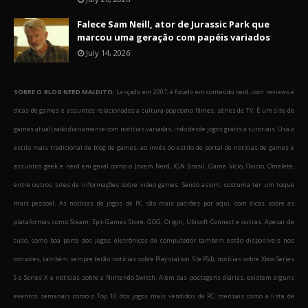
Falece Sam Neill, ator de Jurassic Park que
marcou uma geração com papéis variados
July 14, 2026
SOBRE O BLOG NERD MALDITO:
Lançado em 2007, é focado em conteúdo nerd, com reviews e
dicas de games e assuntos relacionados a cultura pop como filmes, séries de TV. É um site de
games atualizado diariamente com notícias variadas, indo desde jogos grátis a tutoriais. Usa o
estilo mais tradicional de blog de games, ao invés do estilo de portal de notícias de games e
assuntos geek e nerd em geral como o Jovem Nerd, IGN Brasil, Game Vicio, Ovicio, Omelete,
entre outros sites de informações sobre video games. Sendo assim, costuma ter um toque
mais pessoal. As notícias de jogos de PC são mais padrões por aqui, com dicas sobre as
plataformas como Steam, Epic Games Store, GOG, Origin, Ubisoft Connect e outras. Apesar de
tudo, como boa parte dos jogos eletrônicos de computador também estão disponíveis nos
consoles, também sempre terão notícias sobre Playstation 5 (e PS4), notícias sobre Xbox Series
S e Series X e notícias sobre a Nintendo Switch. Além das postagens diárias, existem alguns
eventos semanais como o Top 10 dos jogos mais vendidos de PC, mensais como a lista de