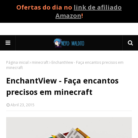
Ofertas do dia no
link de afiliado
Amazon
!
Página inicial
minecraft
EnchantView - Faça encantos precisos em
minecraft
EnchantView - Faça encantos
precisos em minecraft
Abril 23, 2015