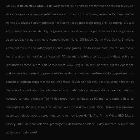
SOBRE O BLOG NERD MALDITO:
Lançado em 2007, é focado em conteúdo nerd, com reviews e
dicas de games e assuntos relacionados a cultura pop como filmes, séries de TV. É um site de
games atualizado diariamente com notícias variadas, indo desde jogos grátis a tutoriais. Usa o
estilo mais tradicional de blog de games, ao invés do estilo de portal de notícias de games e
assuntos geek e nerd em geral como o Jovem Nerd, IGN Brasil, Game Vicio, Ovicio, Omelete,
entre outros sites de informações sobre video games. Sendo assim, costuma ter um toque
mais pessoal. As notícias de jogos de PC são mais padrões por aqui, com dicas sobre as
plataformas como Steam, Epic Games Store, GOG, Origin, Ubisoft Connect e outras. Apesar de
tudo, como boa parte dos jogos eletrônicos de computador também estão disponíveis nos
consoles, também sempre terão notícias sobre Playstation 5 (e PS4), notícias sobre Xbox Series
S e Series X e notícias sobre a Nintendo Switch. Além das postagens diárias, existem alguns
eventos semanais como o Top 10 dos jogos mais vendidos de PC, mensais como a lista de
novidades da PS Plus, Xbox Live Games with Gold (Xbox Game Pass Ultimate) e também
assuntos relacionados a streaming como as novidades da Netflix, Prime Video, HBO Max e
Disney Plus. Melhores ofertas, promoções e descontos da Black Friday também sempre são
postadas anualmente!