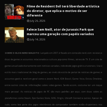
Filme de Resident Evil terá liberdade artística
do diretor, que eplica o motivo de ser
diferente
July 26, 2026
Falece Sam Neill, ator de Jurassic Park que
marcou uma geração com papéis variados
July 14, 2026
SOBRE O BLOG NERD MALDITO:
Lançado em 2007, é focado em conteúdo nerd, com reviews e
dicas de games e assuntos relacionados a cultura pop como filmes, séries de TV. É um site de
games atualizado diariamente com notícias variadas, indo desde jogos grátis a tutoriais. Usa o
estilo mais tradicional de blog de games, ao invés do estilo de portal de notícias de games e
assuntos geek e nerd em geral como o Jovem Nerd, IGN Brasil, Game Vicio, Ovicio, Omelete,
entre outros sites de informações sobre video games. Sendo assim, costuma ter um toque
mais pessoal. As notícias de jogos de PC são mais padrões por aqui, com dicas sobre as
plataformas como Steam, Epic Games Store, GOG, Origin, Ubisoft Connect e outras. Apesar de
tudo, como boa parte dos jogos eletrônicos de computador também estão disponíveis nos