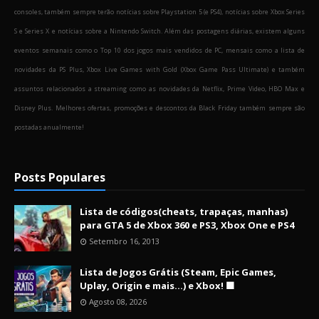
consoles, também sempre terão notícias sobre Playstation 5 (e PS4), notícias sobre Xbox Series
S e Series X e notícias sobre a Nintendo Switch. Além das postagens diárias, existem alguns
eventos semanais como o Top 10 dos jogos mais vendidos de PC, mensais como a lista de
novidades da PS Plus, Xbox Live Games with Gold (Xbox Game Pass Ultimate) e também
assuntos relacionados a streaming como as novidades da Netflix, Prime Video, HBO Max e
Disney Plus. Melhores ofertas, promoções e descontos da Black Friday também sempre são
postadas anualmente!
Posts Populares
Lista de códigos(cheats, trapaças, manhas)
para GTA 5 de Xbox 360 e PS3, Xbox One e PS4
Setembro 16, 2013
Lista de Jogos Grátis (Steam, Epic Games,
Uplay, Origin e mais...) e Xbox! 🟩
Agosto 08, 2026