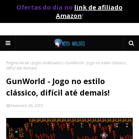
Ofertas do dia no
link de afiliado
Amazon
!
Página inicial
Jogos Analisados
GunWorld - Jogo no estilo clássico,
difícil até demais!
GunWorld - Jogo no estilo
clássico, difícil até demais!
Fevereiro 26, 2015