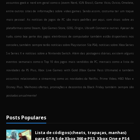
assuntos geek e nerd em geral como o Jovem Nerd, IGN Brasil, Game Vicio, Ovicio, Omelete,
entre outros sites de informações sobre video games. Sendo assim, costuma ter um toque
mais pessoal. As notícias de jogos de PC são mais padrões por aqui, com dicas sobre as
plataformas como Steam, Epic Games Store, GOG, Origin, Ubisoft Connect e outras. Apesar de
tudo, como boa parte dos jogos eletrônicos de computador também estão disponíveis nos
consoles, também sempre terão notícias sobre Playstation 5 (e PS4), notícias sobre Xbox Series
S e Series X e notícias sobre a Nintendo Switch. Além das postagens diárias, existem alguns
eventos semanais como o Top 10 dos jogos mais vendidos de PC, mensais como a lista de
novidades da PS Plus, Xbox Live Games with Gold (Xbox Game Pass Ultimate) e também
assuntos relacionados a streaming como as novidades da Netflix, Prime Video, HBO Max e
Disney Plus. Melhores ofertas, promoções e descontos da Black Friday também sempre são
postadas anualmente!
Posts Populares
Lista de códigos(cheats, trapaças, manhas)
para GTA 5 de Xbox 360 e PS3, Xbox One e PS4