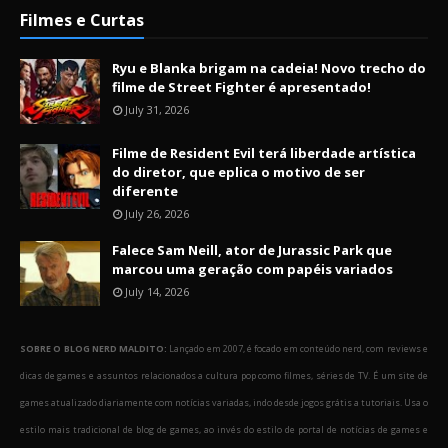
Filmes e Curtas
Ryu e Blanka brigam na cadeia! Novo trecho do
filme de Street Fighter é apresentado!
July 31, 2026
Filme de Resident Evil terá liberdade artística
do diretor, que eplica o motivo de ser
diferente
July 26, 2026
Falece Sam Neill, ator de Jurassic Park que
marcou uma geração com papéis variados
July 14, 2026
SOBRE O BLOG NERD MALDITO:
Lançado em 2007, é focado em conteúdo nerd, com reviews e
dicas de games e assuntos relacionados a cultura pop como filmes, séries de TV. É um site de
games atualizado diariamente com notícias variadas, indo desde jogos grátis a tutoriais. Usa o
estilo mais tradicional de blog de games, ao invés do estilo de portal de notícias de games e