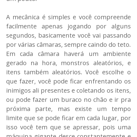
A mecânica é simples e você compreende
facilmente apenas jogando por alguns
segundos, basicamente você vai passando
por várias câmaras, sempre caindo do teto.
Em cada câmara haverá um ambiente
gerado na hora, monstros aleatórios, e
itens também aleatórios. Você escolhe o
que fazer, você pode ficar enfrentando os
inimigos ali presentes e coletando os itens,
ou pode fazer um buraco no chão e ir pra
próxima parte, mas existe um tempo
limite que se pode ficar em cada lugar, por
isso você tem que se apressar, pois uma
máquina gigante desce constantemente e