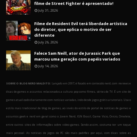
filme de Street Fighter é apresentado!
July 31, 2026
Filme de Resident Evil terá liberdade artística
do diretor, que eplica o motivo de ser
diferente
July 26, 2026
Falece Sam Neill, ator de Jurassic Park que
marcou uma geração com papéis variados
July 14, 2026
SOBRE O BLOG NERD MALDITO:
Lançado em 2007, é focado em conteúdo nerd, com reviews e
dicas de games e assuntos relacionados a cultura pop como filmes, séries de TV. É um site de
games atualizado diariamente com notícias variadas, indo desde jogos grátis a tutoriais. Usa o
estilo mais tradicional de blog de games, ao invés do estilo de portal de notícias de games e
assuntos geek e nerd em geral como o Jovem Nerd, IGN Brasil, Game Vicio, Ovicio, Omelete,
entre outros sites de informações sobre video games. Sendo assim, costuma ter um toque
mais pessoal. As notícias de jogos de PC são mais padrões por aqui, com dicas sobre as