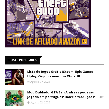
POSTS POPULARES
Lista de Jogos Grátis (Steam, Epic Games,
Uplay, Origin e mais...) e Xbox! 🟩
Agosto 07, 2026
Mod Dublado! GTA San Andreas pode ser
jogado em português! Baixe a tradução PT-BR!
Agosto 02, 2026