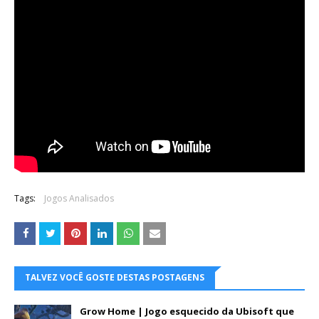
Tags:
Jogos Analisados
TALVEZ VOCÊ GOSTE DESTAS POSTAGENS
Grow Home | Jogo esquecido da Ubisoft que