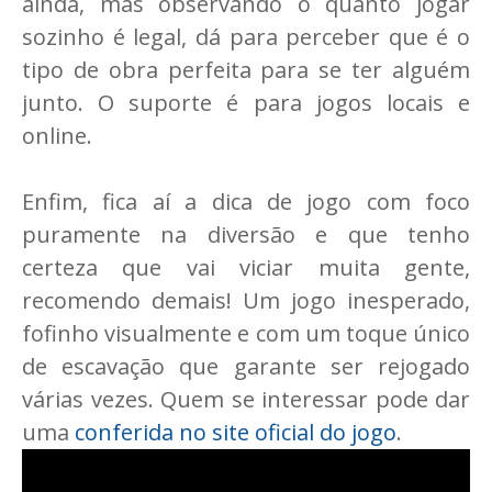
ainda, mas observando o quanto jogar
sozinho é legal, dá para perceber que é o
tipo de obra perfeita para se ter alguém
junto. O suporte é para jogos locais e
online.
Enfim, fica aí a dica de jogo com foco
puramente na diversão e que tenho
certeza que vai viciar muita gente,
recomendo demais! Um jogo inesperado,
fofinho visualmente e com um toque único
de escavação que garante ser rejogado
várias vezes. Quem se interessar pode dar
uma
conferida no site oficial do jogo
.