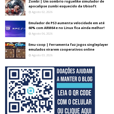
Zombi | Um sombrio roguelike simulador de
apocalipse zumbi esquecido da Ubisoft
Agosto 02, 2026
Emulador de PS3 aumenta velocidade em até
60% com ARM64 e no Linux fica ainda melhor!
Agosto 06, 2026
Emu-coop | Ferramenta faz jogos singleplayer
emulados virarem cooperativos online
Agosto 03, 2026