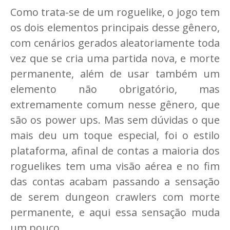
Como trata-se de um roguelike, o jogo tem
os dois elementos principais desse gênero,
com cenários gerados aleatoriamente toda
vez que se cria uma partida nova, e morte
permanente, além de usar também um
elemento não obrigatório, mas
extremamente comum nesse gênero, que
são os power ups. Mas sem dúvidas o que
mais deu um toque especial, foi o estilo
plataforma, afinal de contas a maioria dos
roguelikes tem uma visão aérea e no fim
das contas acabam passando a sensação
de serem dungeon crawlers com morte
permanente, e aqui essa sensação muda
um pouco.