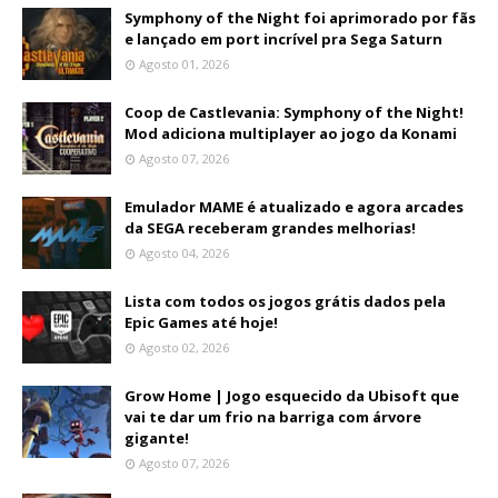
Symphony of the Night foi aprimorado por fãs
e lançado em port incrível pra Sega Saturn
Agosto 01, 2026
Coop de Castlevania: Symphony of the Night!
Mod adiciona multiplayer ao jogo da Konami
Agosto 07, 2026
Emulador MAME é atualizado e agora arcades
da SEGA receberam grandes melhorias!
Agosto 04, 2026
Lista com todos os jogos grátis dados pela
Epic Games até hoje!
Agosto 02, 2026
Grow Home | Jogo esquecido da Ubisoft que
vai te dar um frio na barriga com árvore
gigante!
Agosto 07, 2026