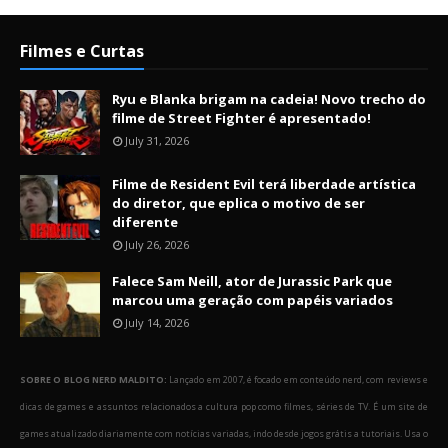
Filmes e Curtas
Ryu e Blanka brigam na cadeia! Novo trecho do
filme de Street Fighter é apresentado!
July 31, 2026
Filme de Resident Evil terá liberdade artística
do diretor, que eplica o motivo de ser
diferente
July 26, 2026
Falece Sam Neill, ator de Jurassic Park que
marcou uma geração com papéis variados
July 14, 2026
SOBRE O BLOG NERD MALDITO:
Lançado em 2007, é focado em conteúdo nerd, com reviews e
dicas de games e assuntos relacionados a cultura pop como filmes, séries de TV. É um site de
games atualizado diariamente com notícias variadas, indo desde jogos grátis a tutoriais. Usa o