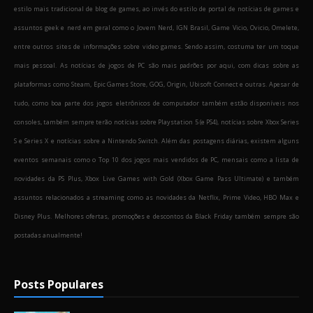
estilo mais tradicional de blog de games, ao invés do estilo de portal de notícias de games e
assuntos geek e nerd em geral como o Jovem Nerd, IGN Brasil, Game Vicio, Ovicio, Omelete,
entre outros sites de informações sobre video games. Sendo assim, costuma ter um toque
mais pessoal. As notícias de jogos de PC são mais padrões por aqui, com dicas sobre as
plataformas como Steam, Epic Games Store, GOG, Origin, Ubisoft Connect e outras. Apesar de
tudo, como boa parte dos jogos eletrônicos de computador também estão disponíveis nos
consoles, também sempre terão notícias sobre Playstation 5 (e PS4), notícias sobre Xbox Series
S e Series X e notícias sobre a Nintendo Switch. Além das postagens diárias, existem alguns
eventos semanais como o Top 10 dos jogos mais vendidos de PC, mensais como a lista de
novidades da PS Plus, Xbox Live Games with Gold (Xbox Game Pass Ultimate) e também
assuntos relacionados a streaming como as novidades da Netflix, Prime Video, HBO Max e
Disney Plus. Melhores ofertas, promoções e descontos da Black Friday também sempre são
postadas anualmente!
Posts Populares