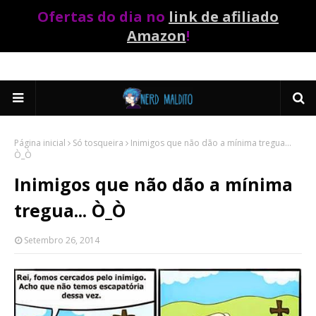
Ofertas do dia no
link de afiliado
Amazon
!
Página inicial
Só tosqueira
Inimigos que não dão a mínima tregua...
Ò_Ò
Inimigos que não dão a mínima
tregua... Ò_Ò
Setembro 26, 2014