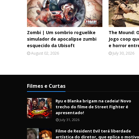
Zombi | Um sombrio roguelike
The Mound: O
simulador de apocalipse zumbi
Jogo coop qu
esquecido da Ubisoft
e horror entr
August 02, 2026
July 30, 2026
Filmes e Curtas
Ryu e Blanka brigam na cadeia! Novo
trecho do filme de Street Fighter é
apresentado!
July 31, 2026
Filme de Resident Evil terá liberdade
artística do diretor, que eplica o motiv