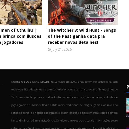
men of Cthulhu |
The Witcher 3: Wild Hunt - Songs
e brinca com ilusões
of the Past ganha data pra
e jogadores
receber novos detalhes!
July 21, 2026
SOBRE O BLOG NERD MALDITO:
Lançado em 2007, é focado em conteúdo nerd, com
P
reviews e dicas de games e assuntos relacionados a cultura pop como filmes, séries de
TV. É um site de games atualizado diariamente com notícias variadas, indo desde
jogos grátis a tutoriais. Usa o estilo mais tradicional de blog de games, ao invés do
estilo de portal de notícias de games e assuntos geek e nerd em geral como o Jovem
Nerd, IGN Brasil, Game Vicio, Ovicio, Omelete, entre outros sites de informações sobre
o
video games. Sendo assim, costuma ter um toque mais pessoal. As notícias de jogos