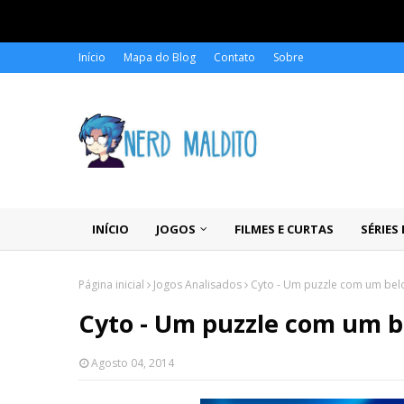
Início
Mapa do Blog
Contato
Sobre
INÍCIO
JOGOS
FILMES E CURTAS
SÉRIES
Página inicial
Jogos Analisados
Cyto - Um puzzle com um belo
Cyto - Um puzzle com um b
Agosto 04, 2014