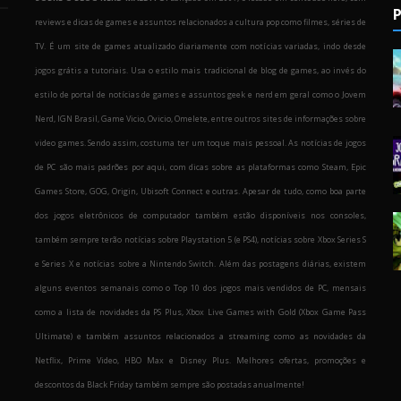
P
reviews e dicas de games e assuntos relacionados a cultura pop como filmes, séries de
TV. É um site de games atualizado diariamente com notícias variadas, indo desde
jogos grátis a tutoriais. Usa o estilo mais tradicional de blog de games, ao invés do
estilo de portal de notícias de games e assuntos geek e nerd em geral como o Jovem
Nerd, IGN Brasil, Game Vicio, Ovicio, Omelete, entre outros sites de informações sobre
o
video games. Sendo assim, costuma ter um toque mais pessoal. As notícias de jogos
de PC são mais padrões por aqui, com dicas sobre as plataformas como Steam, Epic
Games Store, GOG, Origin, Ubisoft Connect e outras. Apesar de tudo, como boa parte
dos jogos eletrônicos de computador também estão disponíveis nos consoles,
também sempre terão notícias sobre Playstation 5 (e PS4), notícias sobre Xbox Series S
e Series X e notícias sobre a Nintendo Switch. Além das postagens diárias, existem
alguns eventos semanais como o Top 10 dos jogos mais vendidos de PC, mensais
como a lista de novidades da PS Plus, Xbox Live Games with Gold (Xbox Game Pass
Ultimate) e também assuntos relacionados a streaming como as novidades da
Netflix, Prime Video, HBO Max e Disney Plus. Melhores ofertas, promoções e
descontos da Black Friday também sempre são postadas anualmente!