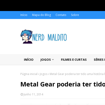
Início
Mapa do Blog
Contato
Sobre
INÍCIO
JOGOS
FILMES E CURTAS
SÉRIES
Página inicial
Jogos
Metal Gear poderia ter tido uma história 
Metal Gear poderia ter tid
Junho 11, 2014