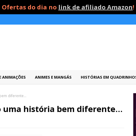
Ofertas do dia no
link de afiliado Amazon
!
 E ANIMAÇÕES
ANIMES E MANGÁS
HISTÓRIAS EM QUADRINHO
bem diferente...
o uma história bem diferente...