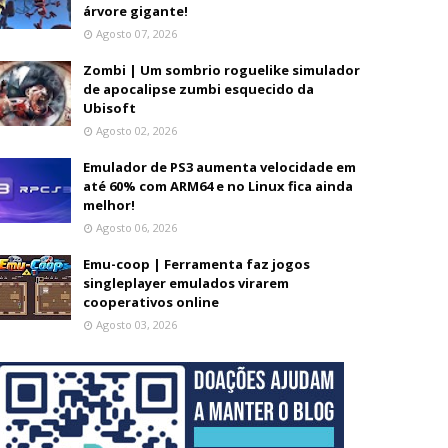
árvore gigante!
Agosto 07, 2026
Zombi | Um sombrio roguelike simulador
de apocalipse zumbi esquecido da
Ubisoft
Agosto 02, 2026
Emulador de PS3 aumenta velocidade em
até 60% com ARM64 e no Linux fica ainda
melhor!
Agosto 06, 2026
Emu-coop | Ferramenta faz jogos
singleplayer emulados virarem
cooperativos online
Agosto 03, 2026