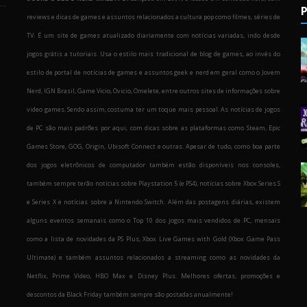
P
reviews e dicas de games e assuntos relacionados a cultura pop como filmes, séries de
TV. É um site de games atualizado diariamente com notícias variadas, indo desde
jogos grátis a tutoriais. Usa o estilo mais tradicional de blog de games, ao invés do
estilo de portal de notícias de games e assuntos geek e nerd em geral como o Jovem
Nerd, IGN Brasil, Game Vicio, Ovicio, Omelete, entre outros sites de informações sobre
o
video games. Sendo assim, costuma ter um toque mais pessoal. As notícias de jogos
de PC são mais padrões por aqui, com dicas sobre as plataformas como Steam, Epic
Games Store, GOG, Origin, Ubisoft Connect e outras. Apesar de tudo, como boa parte
dos jogos eletrônicos de computador também estão disponíveis nos consoles,
também sempre terão notícias sobre Playstation 5 (e PS4), notícias sobre Xbox Series S
e Series X e notícias sobre a Nintendo Switch. Além das postagens diárias, existem
alguns eventos semanais como o Top 10 dos jogos mais vendidos de PC, mensais
como a lista de novidades da PS Plus, Xbox Live Games with Gold (Xbox Game Pass
Ultimate) e também assuntos relacionados a streaming como as novidades da
Netflix, Prime Video, HBO Max e Disney Plus. Melhores ofertas, promoções e
descontos da Black Friday também sempre são postadas anualmente!