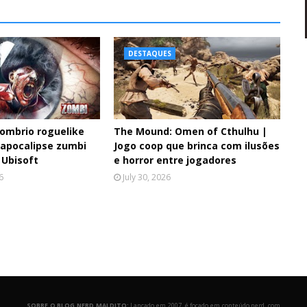
DESTAQUES
ombrio roguelike
The Mound: Omen of Cthulhu |
 apocalipse zumbi
Jogo coop que brinca com ilusões
 Ubisoft
e horror entre jogadores
6
July 30, 2026
SOBRE O BLOG NERD MALDITO:
Lançado em 2007, é focado em conteúdo nerd, com