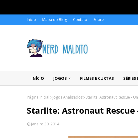
Início
Mapa do Blog
Contato
Sobre
INÍCIO
JOGOS
FILMES E CURTAS
SÉRIES
Página inicial
Jogos Analisados
Starlite: Astronaut Rescue - 
Starlite: Astronaut Rescue
Janeiro 30, 2014