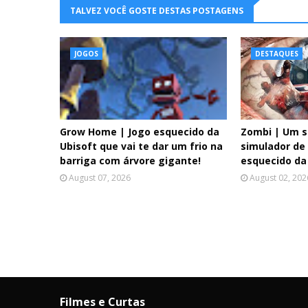
TALVEZ VOCÊ GOSTE DESTAS POSTAGENS
JOGOS
DESTAQUES
Grow Home | Jogo esquecido da
Zombi | Um s
Ubisoft que vai te dar um frio na
simulador de
barriga com árvore gigante!
esquecido da
August 07, 2026
August 02, 202
Filmes e Curtas