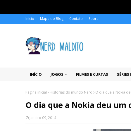
Início
Mapa do Blog
Contato
Sobre
INÍCIO
JOGOS
FILMES E CURTAS
SÉRIES
Página inicial
Histórias do mundo Nerd
O dia que a Nokia de
O dia que a Nokia deu um 
Janeiro 09, 2014