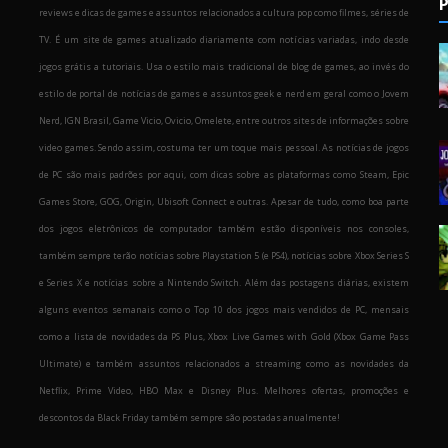
P
reviews e dicas de games e assuntos relacionados a cultura pop como filmes, séries de
TV. É um site de games atualizado diariamente com notícias variadas, indo desde
jogos grátis a tutoriais. Usa o estilo mais tradicional de blog de games, ao invés do
estilo de portal de notícias de games e assuntos geek e nerd em geral como o Jovem
Nerd, IGN Brasil, Game Vicio, Ovicio, Omelete, entre outros sites de informações sobre
o
video games. Sendo assim, costuma ter um toque mais pessoal. As notícias de jogos
de PC são mais padrões por aqui, com dicas sobre as plataformas como Steam, Epic
Games Store, GOG, Origin, Ubisoft Connect e outras. Apesar de tudo, como boa parte
dos jogos eletrônicos de computador também estão disponíveis nos consoles,
também sempre terão notícias sobre Playstation 5 (e PS4), notícias sobre Xbox Series S
e Series X e notícias sobre a Nintendo Switch. Além das postagens diárias, existem
alguns eventos semanais como o Top 10 dos jogos mais vendidos de PC, mensais
como a lista de novidades da PS Plus, Xbox Live Games with Gold (Xbox Game Pass
Ultimate) e também assuntos relacionados a streaming como as novidades da
Netflix, Prime Video, HBO Max e Disney Plus. Melhores ofertas, promoções e
descontos da Black Friday também sempre são postadas anualmente!