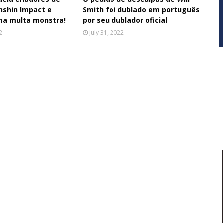
nshin Impact e
Smith foi dublado em português
ma multa monstra!
por seu dublador oficial
2
July 31, 2022