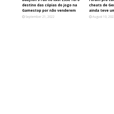
destino das cópias do jogo na
cheats de Ge
Gamestop por não venderem
ainda teve u
September 21, 2022
August 10, 202