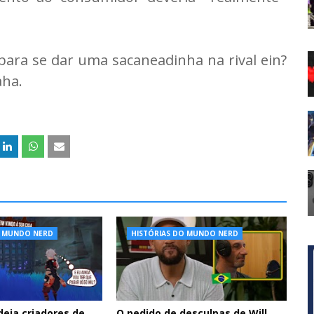
para se dar uma sacaneadinha na rival ein?
aha.
O MUNDO NERD
HISTÓRIAS DO MUNDO NERD
deia criadores de
O pedido de desculpas de Will