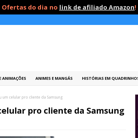
Ofertas do dia no
link de afiliado Amazon
!
 E ANIMAÇÕES
ANIMES E MANGÁS
HISTÓRIAS EM QUADRINHO
u um celular pro cliente da Samsung
celular pro cliente da Samsung