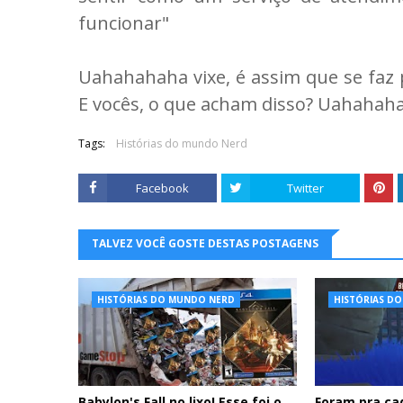
funcionar"
Uahahahaha vixe, é assim que se faz 
E vocês, o que acham disso? Uahahah
Tags:
Histórias do mundo Nerd
Facebook
Twitter
TALVEZ VOCÊ GOSTE DESTAS POSTAGENS
HISTÓRIAS DO MUNDO NERD
HISTÓRIAS D
Babylon's Fall no lixo! Esse foi o
Foram pra ca