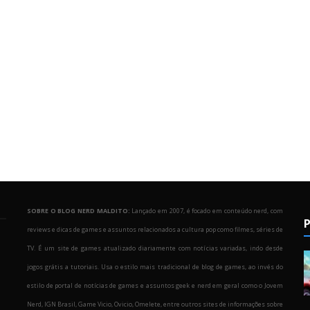
SOBRE O BLOG NERD MALDITO:
Lançado em 2007, é focado em conteúdo nerd, com
P
reviews e dicas de games e assuntos relacionados a cultura pop como filmes, séries de
TV. É um site de games atualizado diariamente com notícias variadas, indo desde
jogos grátis a tutoriais. Usa o estilo mais tradicional de blog de games, ao invés do
estilo de portal de notícias de games e assuntos geek e nerd em geral como o Jovem
Nerd, IGN Brasil, Game Vicio, Ovicio, Omelete, entre outros sites de informações sobre