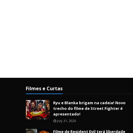
Filmes e Curtas
Ryu e Blanka brigam na cadeia! Novo
trecho do filme de Street Fighter é
apresentado!
July 31, 2026
Filme de Resident Evil terá liberdade