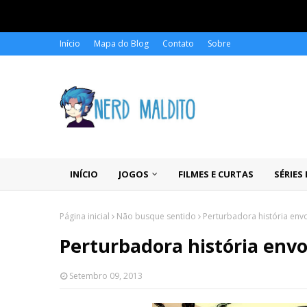
Início
Mapa do Blog
Contato
Sobre
INÍCIO
JOGOS
FILMES E CURTAS
SÉRIES
Página inicial
Não busque sentido
Perturbadora história en
Perturbadora história env
Setembro 09, 2013