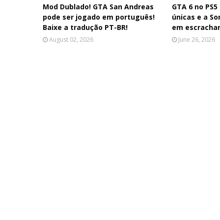
Mod Dublado! GTA San Andreas
GTA 6 no PS5
pode ser jogado em português!
únicas e a S
Baixe a tradução PT-BR!
em escrachar
August 02, 2026
June 26, 2026