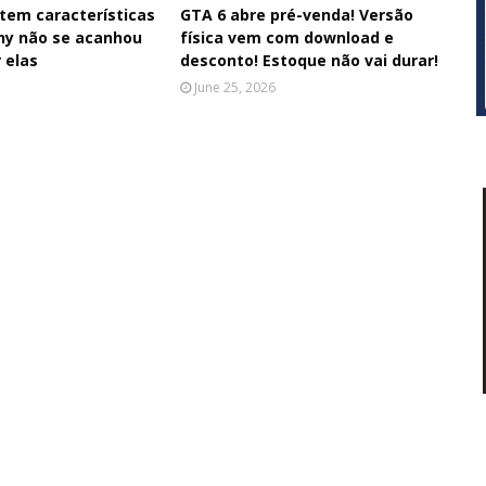
 tem características
GTA 6 abre pré-venda! Versão
ony não se acanhou
física vem com download e
 elas
desconto! Estoque não vai durar!
June 25, 2026