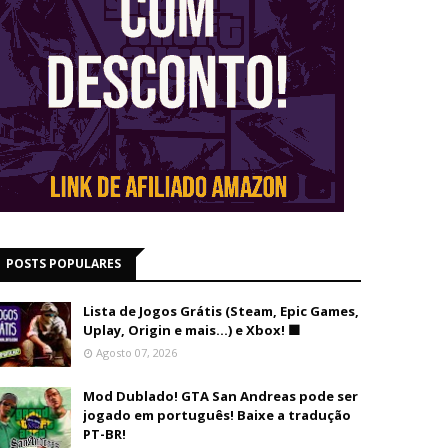
POSTS POPULARES
Lista de Jogos Grátis (Steam, Epic Games,
Uplay, Origin e mais...) e Xbox! 🟩
Agosto 07, 2026
Mod Dublado! GTA San Andreas pode ser
jogado em português! Baixe a tradução
PT-BR!