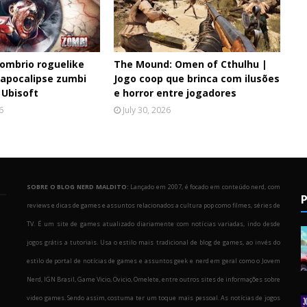
ombrio roguelike
The Mound: Omen of Cthulhu |
 apocalipse zumbi
Jogo coop que brinca com ilusões
 Ubisoft
e horror entre jogadores
6
July 30, 2026
SOBRE O BLOG NERD MALDITO:
Lançado em 2007, é focado em conteúdo nerd, com
P
reviews e dicas de games e assuntos relacionados a cultura pop como filmes, séries de
TV. É um site de games atualizado diariamente com notícias variadas, indo desde
jogos grátis a tutoriais. Usa o estilo mais tradicional de blog de games, ao invés do
estilo de portal de notícias de games e assuntos geek e nerd em geral como o Jovem
Nerd, IGN Brasil, Game Vicio, Ovicio, Omelete, entre outros sites de informações sobre
o
video games. Sendo assim, costuma ter um toque mais pessoal. As notícias de jogos