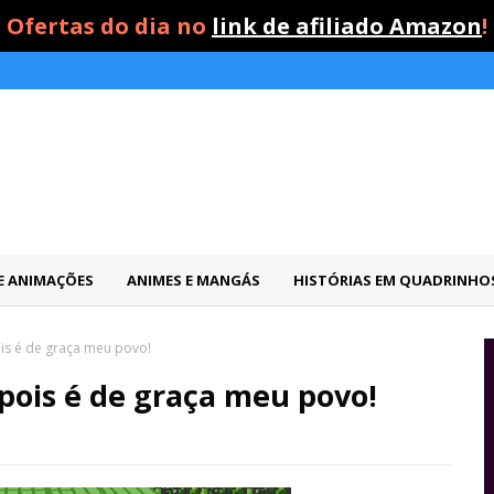
Ofertas do dia no
link de afiliado Amazon
!
 E ANIMAÇÕES
ANIMES E MANGÁS
HISTÓRIAS EM QUADRINHO
is é de graça meu povo!
pois é de graça meu povo!