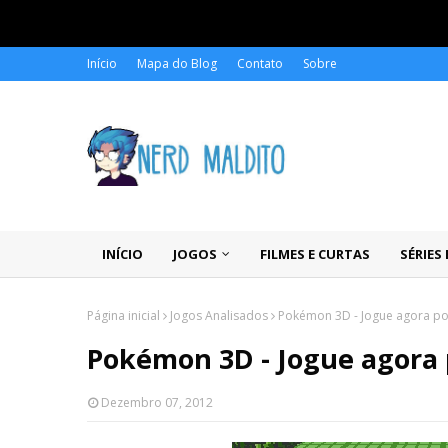
Início
Mapa do Blog
Contato
Sobre
INÍCIO
JOGOS
FILMES E CURTAS
SÉRIES
Página inicial
Jogos Analisados
Pokémon 3D - Jogue agora po
Pokémon 3D - Jogue agora 
Dezembro 07, 2012