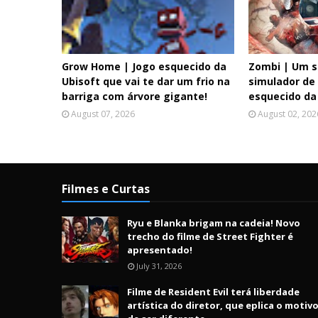
Grow Home | Jogo esquecido da
Zombi | Um s
Ubisoft que vai te dar um frio na
simulador de
barriga com árvore gigante!
esquecido da
August 07, 2026
August 02, 202
Filmes e Curtas
Ryu e Blanka brigam na cadeia! Novo
trecho do filme de Street Fighter é
apresentado!
July 31, 2026
Filme de Resident Evil terá liberdade
artística do diretor, que eplica o motiv