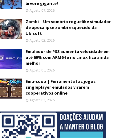
árvore gigante!
Agosto 07, 2026
Zombi | Um sombrio roguelike simulador
de apocalipse zumbi esquecido da
Ubisoft
Agosto 02, 2026
Emulador de PS3 aumenta velocidade em
até 60% com ARM64 e no Linux fica ainda
melhor!
Agosto 06, 2026
Emu-coop | Ferramenta faz jogos
singleplayer emulados virarem
cooperativos online
Agosto 03, 2026