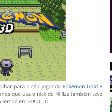
olhar para o céu jogando
Pokemon Gold e
 anos que usa o nick de Nilllzz também teve
 Pokemon em 3D! Ò__Ò!