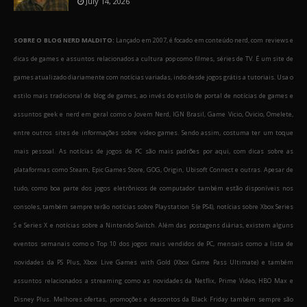
July 14, 2026
SOBRE O BLOG NERD MALDITO:
Lançado em 2007, é focado em conteúdo nerd, com reviews e
dicas de games e assuntos relacionados a cultura pop como filmes, séries de TV. É um site de
games atualizado diariamente com notícias variadas, indo desde jogos grátis a tutoriais. Usa o
estilo mais tradicional de blog de games, ao invés do estilo de portal de notícias de games e
assuntos geek e nerd em geral como o Jovem Nerd, IGN Brasil, Game Vicio, Ovicio, Omelete,
entre outros sites de informações sobre video games. Sendo assim, costuma ter um toque
mais pessoal. As notícias de jogos de PC são mais padrões por aqui, com dicas sobre as
plataformas como Steam, Epic Games Store, GOG, Origin, Ubisoft Connect e outras. Apesar de
tudo, como boa parte dos jogos eletrônicos de computador também estão disponíveis nos
consoles, também sempre terão notícias sobre Playstation 5 (e PS4), notícias sobre Xbox Series
S e Series X e notícias sobre a Nintendo Switch. Além das postagens diárias, existem alguns
eventos semanais como o Top 10 dos jogos mais vendidos de PC, mensais como a lista de
novidades da PS Plus, Xbox Live Games with Gold (Xbox Game Pass Ultimate) e também
assuntos relacionados a streaming como as novidades da Netflix, Prime Video, HBO Max e
Disney Plus. Melhores ofertas, promoções e descontos da Black Friday também sempre são