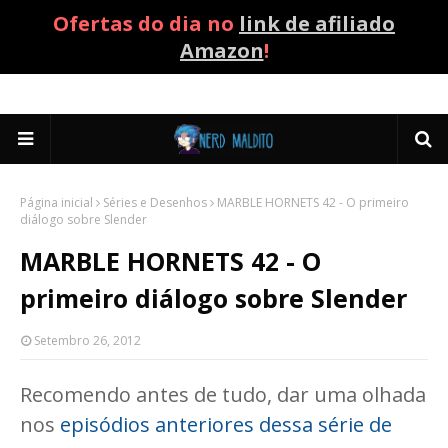
Ofertas do dia no
link de afiliado
Amazon
!
Página inicial
Séries e Desenhos
MARBLE HORNETS 42 - O primeiro
diálogo sobre Slender
MARBLE HORNETS 42 - O
primeiro diálogo sobre Slender
Setembro 26, 2012
Recomendo antes de tudo, dar uma olhada
nos
episódios anteriores dessa série de