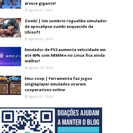
árvore gigante!
Agosto 07, 2026
Zombi | Um sombrio roguelike simulador
de apocalipse zumbi esquecido da
Ubisoft
Agosto 02, 2026
Emulador de PS3 aumenta velocidade em
até 60% com ARM64 e no Linux fica ainda
melhor!
Agosto 06, 2026
Emu-coop | Ferramenta faz jogos
singleplayer emulados virarem
cooperativos online
Agosto 03, 2026