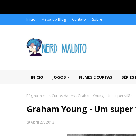
Início
Mapa do Blog
Contato
Sobre
INÍCIO
JOGOS
FILMES E CURTAS
SÉRIES
Página inicial
Curiosidades
Graham Young - Um super vilão na
Graham Young - Um super vi
Abril 27, 2012