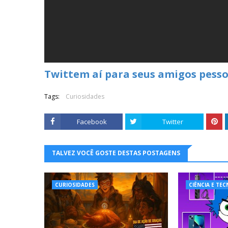
Twittem aí para seus amigos pesso
Tags:
Curiosidades
Facebook
Twitter
TALVEZ VOCÊ GOSTE DESTAS POSTAGENS
CURIOSIDADES
CIÊNCIA E TE