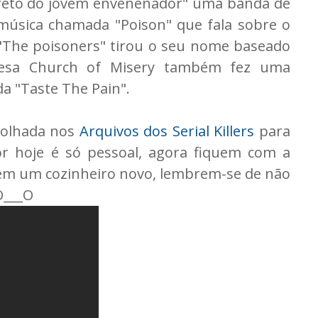
creto do jovem envenenador" uma banda de
úsica chamada "Poison" que fala sobre o
 "The poisoners" tirou o seu nome baseado
nesa Church of Misery também fez uma
"Taste The Pain".
 olhada nos
Arquivos dos Serial Killers
para
r hoje é só pessoal, agora fiquem com a
rem um cozinheiro novo, lembrem-se de não
O___O