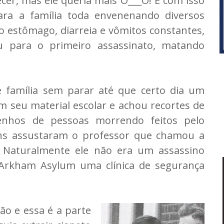
er, mas ele queria mais Ò___Ò! E com isso
ara a família toda envenenando diversos
 estômago, diarreia e vômitos constantes,
u para o primeiro assassinato, matando
e família sem parar até que certo dia um
 seu material escolar e achou recortes de
senhos de pessoas morrendo feitos pelo
tens assustaram o professor que chamou a
. Naturalmente ele não era um assassino
Arkham Asylum
uma clínica de segurança
não e essa é a parte