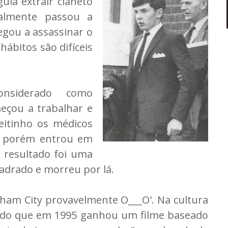
uia extrair cianeto
almente passou a
egou a assassinar o
hábitos são difíceis
nsiderado como
eçou a trabalhar e
eitinho os médicos
s porém entrou em
 resultado foi uma
adrado e morreu por lá.
tham City provavelmente O___O'. Na cultura
ndo que em 1995 ganhou um filme baseado