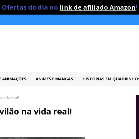
Ofertas do dia no
link de afiliado Amazon
!
 E ANIMAÇÕES
ANIMES E MANGÁS
HISTÓRIAS EM QUADRINHO
 vida real!
lão na vida real!