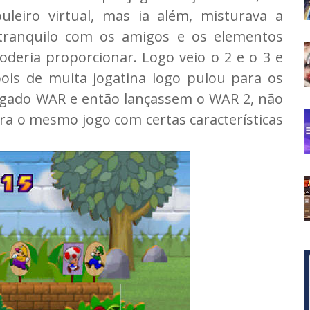
leiro virtual, mas ia além, misturava a
 tranquilo com os amigos e os elementos
deria proporcionar. Logo veio o 2 e o 3 e
is de muita jogatina logo pulou para os
jogado WAR e então lançassem o WAR 2, não
era o mesmo jogo com certas características