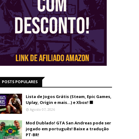
POSTS POPULARES
Lista de Jogos Grátis (Steam, Epic Games,
Uplay, Origin e mais...) e Xbox! 🟩
Agosto 07, 2026
Mod Dublado! GTA San Andreas pode ser
jogado em português! Baixe a tradução
PT-BR!