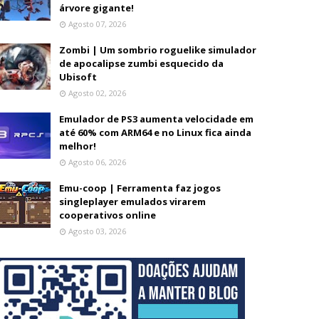
árvore gigante!
Agosto 07, 2026
Zombi | Um sombrio roguelike simulador
de apocalipse zumbi esquecido da
Ubisoft
Agosto 02, 2026
Emulador de PS3 aumenta velocidade em
até 60% com ARM64 e no Linux fica ainda
melhor!
Agosto 06, 2026
Emu-coop | Ferramenta faz jogos
singleplayer emulados virarem
cooperativos online
Agosto 03, 2026