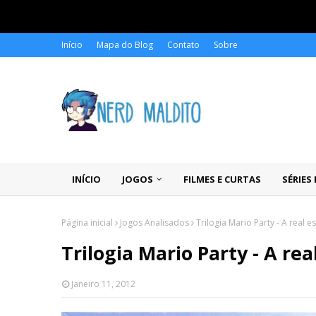
Início
Mapa do Blog
Contato
Sobre
INÍCIO
JOGOS
FILMES E CURTAS
SÉRIES
Página inicial
Jogos Analisados
Trilogia Mario Party - A real 
Trilogia Mario Party - A rea
Janeiro 11, 2012