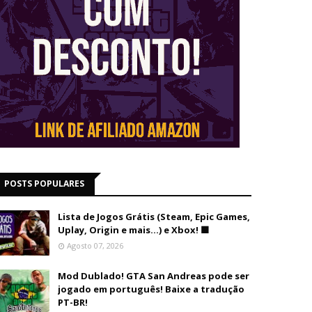
POSTS POPULARES
Lista de Jogos Grátis (Steam, Epic Games,
Uplay, Origin e mais...) e Xbox! 🟩
Agosto 07, 2026
Mod Dublado! GTA San Andreas pode ser
jogado em português! Baixe a tradução
PT-BR!