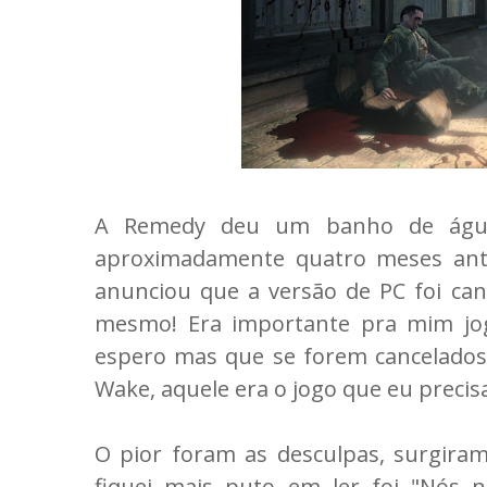
A Remedy deu um banho de água
aproximadamente quatro meses ant
anunciou que a versão de PC foi canc
mesmo! Era importante pra mim jog
espero mas que se forem cancelado
Wake, aquele era o jogo que eu precisa
O pior foram as desculpas, surgira
fiquei mais puto em ler foi "Nós