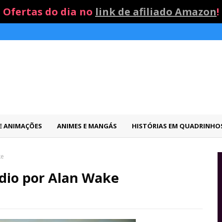
Ofertas do dia no
link de afiliado Amazon
!
 E ANIMAÇÕES
ANIMES E MANGÁS
HISTÓRIAS EM QUADRINHO
ke
ódio por Alan Wake