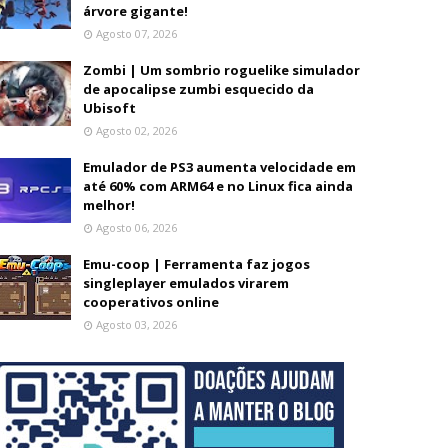
árvore gigante!
Agosto 07, 2026
Zombi | Um sombrio roguelike simulador
de apocalipse zumbi esquecido da
Ubisoft
Agosto 02, 2026
Emulador de PS3 aumenta velocidade em
até 60% com ARM64 e no Linux fica ainda
melhor!
Agosto 06, 2026
Emu-coop | Ferramenta faz jogos
singleplayer emulados virarem
cooperativos online
Agosto 03, 2026