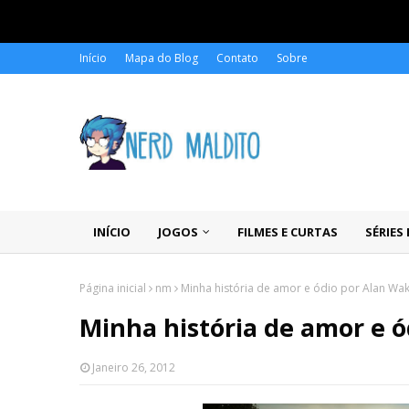
Início
Mapa do Blog
Contato
Sobre
INÍCIO
JOGOS
FILMES E CURTAS
SÉRIES
Página inicial
nm
Minha história de amor e ódio por Alan Wa
Minha história de amor e 
Janeiro 26, 2012