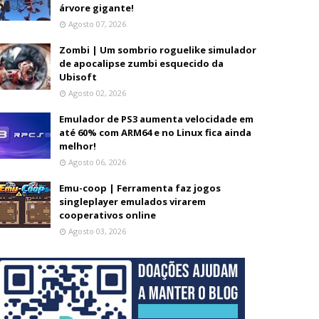
árvore gigante!
Agosto 07, 2026
Zombi | Um sombrio roguelike simulador
de apocalipse zumbi esquecido da
Ubisoft
Agosto 02, 2026
Emulador de PS3 aumenta velocidade em
até 60% com ARM64 e no Linux fica ainda
melhor!
Agosto 06, 2026
Emu-coop | Ferramenta faz jogos
singleplayer emulados virarem
cooperativos online
Agosto 03, 2026