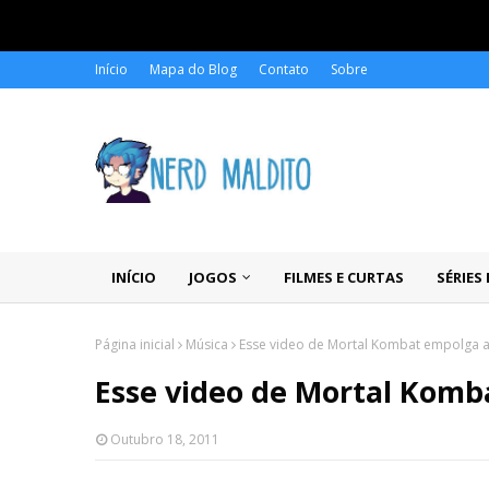
Início
Mapa do Blog
Contato
Sobre
INÍCIO
JOGOS
FILMES E CURTAS
SÉRIES
Página inicial
Música
Esse video de Mortal Kombat empolga 
Esse video de Mortal Kom
Outubro 18, 2011