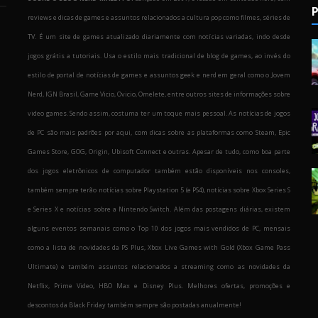
P
reviews e dicas de games e assuntos relacionados a cultura pop como filmes, séries de
TV. É um site de games atualizado diariamente com notícias variadas, indo desde
jogos grátis a tutoriais. Usa o estilo mais tradicional de blog de games, ao invés do
estilo de portal de notícias de games e assuntos geek e nerd em geral como o Jovem
Nerd, IGN Brasil, Game Vicio, Ovicio, Omelete, entre outros sites de informações sobre
o
video games. Sendo assim, costuma ter um toque mais pessoal. As notícias de jogos
de PC são mais padrões por aqui, com dicas sobre as plataformas como Steam, Epic
Games Store, GOG, Origin, Ubisoft Connect e outras. Apesar de tudo, como boa parte
dos jogos eletrônicos de computador também estão disponíveis nos consoles,
também sempre terão notícias sobre Playstation 5 (e PS4), notícias sobre Xbox Series S
e Series X e notícias sobre a Nintendo Switch. Além das postagens diárias, existem
alguns eventos semanais como o Top 10 dos jogos mais vendidos de PC, mensais
como a lista de novidades da PS Plus, Xbox Live Games with Gold (Xbox Game Pass
Ultimate) e também assuntos relacionados a streaming como as novidades da
Netflix, Prime Video, HBO Max e Disney Plus. Melhores ofertas, promoções e
descontos da Black Friday também sempre são postadas anualmente!