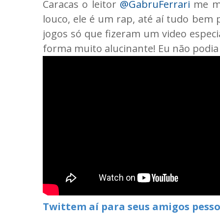
Caracas o leitor
@GabruFerrari
me ma
louco, ele é um rap, até aí tudo bem 
jogos só que fizeram um video espec
forma muito alucinante! Eu não podia d
Twittem aí para seus amigos pesso