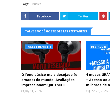
Tags:
Música
Facebook
Twitter
TALVEZ VOCÊ GOSTE DESTAS POSTAGENS
FONES E HEADSETS
DESTAQUES
O fone básico mais desejado (e
4 meses GRÁT
amado) do mundo! Avaliações
+ Acesso ao 
impressionam! JBL C50HI
milhares de 
July 11, 2026
June 26, 2026