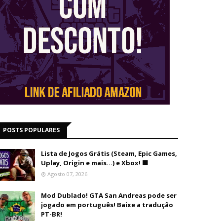
POSTS POPULARES
Lista de Jogos Grátis (Steam, Epic Games,
Uplay, Origin e mais...) e Xbox! 🟩
Agosto 07, 2026
Mod Dublado! GTA San Andreas pode ser
jogado em português! Baixe a tradução
PT-BR!