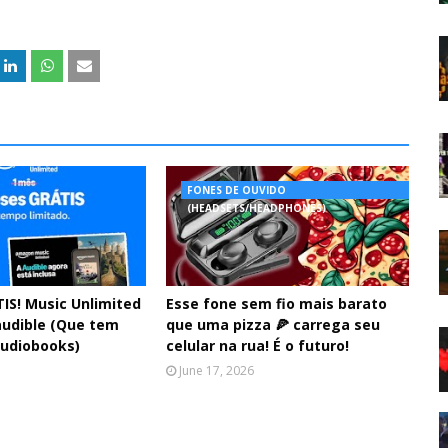
FONES DE OUVIDO
(HEADSETS/HEADPHONES)
IS! Music Unlimited
Esse fone sem fio mais barato
audible (Que tem
que uma pizza 🍕 carrega seu
audiobooks)
celular na rua! É o futuro!
June 17, 2026