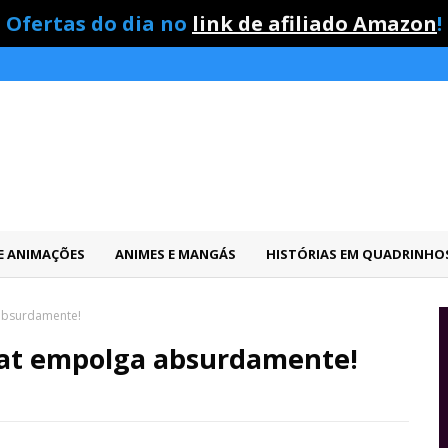
Ofertas do dia no
link de afiliado Amazon
!
 E ANIMAÇÕES
ANIMES E MANGÁS
HISTÓRIAS EM QUADRINHO
absurdamente!
bat empolga absurdamente!