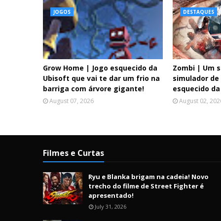
JOGOS
DESTAQUES
Grow Home | Jogo esquecido da
Zombi | Um s
Ubisoft que vai te dar um frio na
simulador de
barriga com árvore gigante!
esquecido da
August 07, 2026
August 02, 202
Filmes e Curtas
Ryu e Blanka brigam na cadeia! Novo
trecho do filme de Street Fighter é
apresentado!
July 31, 2026