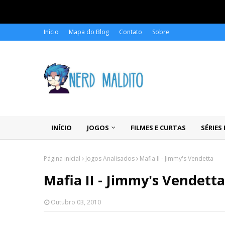
Início
Mapa do Blog
Contato
Sobre
INÍCIO
JOGOS
FILMES E CURTAS
SÉRIES
Página inicial
Jogos Analisados
Mafia II - Jimmy's Vendetta
Mafia II - Jimmy's Vendetta
Outubro 03, 2010