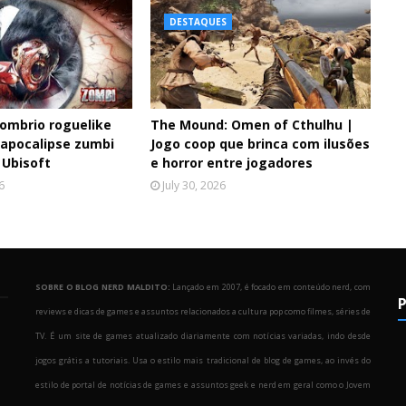
DESTAQUES
ombrio roguelike
The Mound: Omen of Cthulhu |
 apocalipse zumbi
Jogo coop que brinca com ilusões
 Ubisoft
e horror entre jogadores
6
July 30, 2026
SOBRE O BLOG NERD MALDITO:
Lançado em 2007, é focado em conteúdo nerd, com
P
reviews e dicas de games e assuntos relacionados a cultura pop como filmes, séries de
TV. É um site de games atualizado diariamente com notícias variadas, indo desde
jogos grátis a tutoriais. Usa o estilo mais tradicional de blog de games, ao invés do
estilo de portal de notícias de games e assuntos geek e nerd em geral como o Jovem