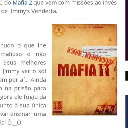
LC do
Mafia 2
que vem com missões ao invés
o de Jimmy's Vendetta.
a tudo o que lhe
mafioso e não
. Seus melhores
 Jimmy ver o sol
m por aí... Ainda
o na prisão para
gora ele fugiu da
unto à sua única
 vai ensinar uma
da! Ò__Ò