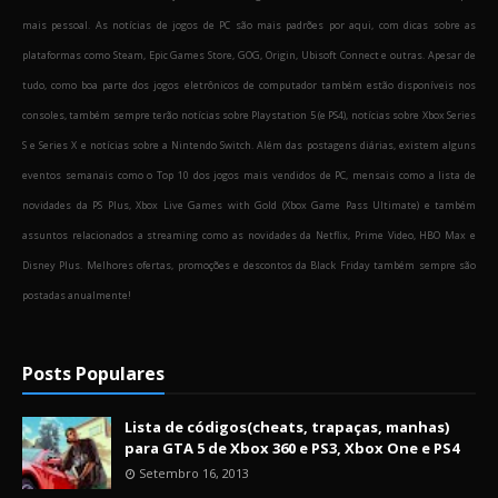
mais pessoal. As notícias de jogos de PC são mais padrões por aqui, com dicas sobre as
plataformas como Steam, Epic Games Store, GOG, Origin, Ubisoft Connect e outras. Apesar de
tudo, como boa parte dos jogos eletrônicos de computador também estão disponíveis nos
consoles, também sempre terão notícias sobre Playstation 5 (e PS4), notícias sobre Xbox Series
S e Series X e notícias sobre a Nintendo Switch. Além das postagens diárias, existem alguns
eventos semanais como o Top 10 dos jogos mais vendidos de PC, mensais como a lista de
novidades da PS Plus, Xbox Live Games with Gold (Xbox Game Pass Ultimate) e também
assuntos relacionados a streaming como as novidades da Netflix, Prime Video, HBO Max e
Disney Plus. Melhores ofertas, promoções e descontos da Black Friday também sempre são
postadas anualmente!
Posts Populares
Lista de códigos(cheats, trapaças, manhas)
para GTA 5 de Xbox 360 e PS3, Xbox One e PS4
Setembro 16, 2013