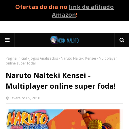
Ofertas do dia no
link de afiliado
Amazon
!
Página inicial
Jogos Analisados
Naruto Naiteki Kensei - Multiplayer
online super foda!
Naruto Naiteki Kensei -
Multiplayer online super foda!
Fevereiro 09, 2010