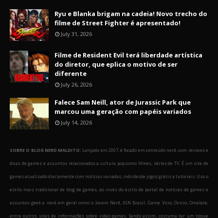
Ryu e Blanka brigam na cadeia! Novo trecho do
filme de Street Fighter é apresentado!
July 31, 2026
Filme de Resident Evil terá liberdade artística
do diretor, que eplica o motivo de ser
diferente
July 26, 2026
Falece Sam Neill, ator de Jurassic Park que
marcou uma geração com papéis variados
July 14, 2026
SOBRE O BLOG NERD MALDITO:
Lançado em 2007, é focado em conteúdo nerd, com reviews e
dicas de games e assuntos relacionados a cultura pop como filmes, séries de TV. É um site de
games atualizado diariamente com notícias variadas, indo desde jogos grátis a tutoriais. Usa o
estilo mais tradicional de blog de games, ao invés do estilo de portal de notícias de games e
assuntos geek e nerd em geral como o Jovem Nerd, IGN Brasil, Game Vicio, Ovicio, Omelete,
entre outros sites de informações sobre video games. Sendo assim, costuma ter um toque