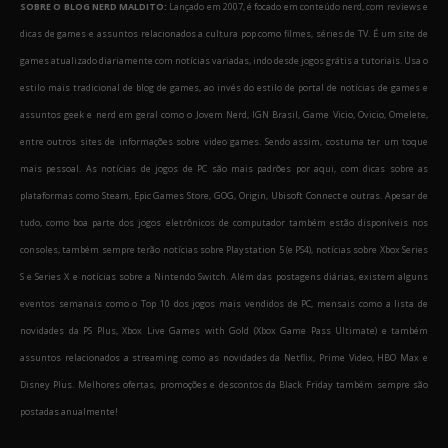
SOBRE O BLOG NERD MALDITO:
Lançado em 2007, é focado em conteúdo nerd, com reviews e
dicas de games e assuntos relacionados a cultura pop como filmes, séries de TV. É um site de
games atualizado diariamente com notícias variadas, indo desde jogos grátis a tutoriais. Usa o
estilo mais tradicional de blog de games, ao invés do estilo de portal de notícias de games e
assuntos geek e nerd em geral como o Jovem Nerd, IGN Brasil, Game Vicio, Ovicio, Omelete,
entre outros sites de informações sobre video games. Sendo assim, costuma ter um toque
mais pessoal. As notícias de jogos de PC são mais padrões por aqui, com dicas sobre as
plataformas como Steam, Epic Games Store, GOG, Origin, Ubisoft Connect e outras. Apesar de
tudo, como boa parte dos jogos eletrônicos de computador também estão disponíveis nos
consoles, também sempre terão notícias sobre Playstation 5 (e PS4), notícias sobre Xbox Series
S e Series X e notícias sobre a Nintendo Switch. Além das postagens diárias, existem alguns
eventos semanais como o Top 10 dos jogos mais vendidos de PC, mensais como a lista de
novidades da PS Plus, Xbox Live Games with Gold (Xbox Game Pass Ultimate) e também
assuntos relacionados a streaming como as novidades da Netflix, Prime Video, HBO Max e
Disney Plus. Melhores ofertas, promoções e descontos da Black Friday também sempre são
postadas anualmente!