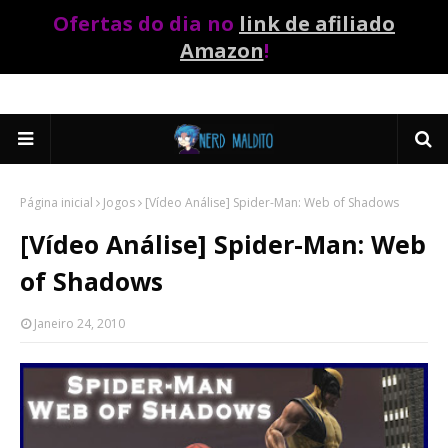
Ofertas do dia no
link de afiliado
Amazon
!
Página inicial
Jogos
[Vídeo Análise] Spider-Man: Web of Shadows
[Vídeo Análise] Spider-Man: Web
of Shadows
Janeiro 24, 2010