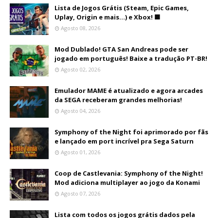
Lista de Jogos Grátis (Steam, Epic Games,
Uplay, Origin e mais...) e Xbox! 🟩
Agosto 08, 2026
Mod Dublado! GTA San Andreas pode ser
jogado em português! Baixe a tradução PT-BR!
Agosto 02, 2026
Emulador MAME é atualizado e agora arcades
da SEGA receberam grandes melhorias!
Agosto 04, 2026
Symphony of the Night foi aprimorado por fãs
e lançado em port incrível pra Sega Saturn
Agosto 01, 2026
Coop de Castlevania: Symphony of the Night!
Mod adiciona multiplayer ao jogo da Konami
Agosto 07, 2026
Lista com todos os jogos grátis dados pela