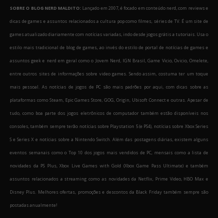
SOBRE O BLOG NERD MALDITO:
Lançado em 2007, é focado em conteúdo nerd, com reviews e
dicas de games e assuntos relacionados a cultura pop como filmes, séries de TV. É um site de
games atualizado diariamente com notícias variadas, indo desde jogos grátis a tutoriais. Usa o
estilo mais tradicional de blog de games, ao invés do estilo de portal de notícias de games e
assuntos geek e nerd em geral como o Jovem Nerd, IGN Brasil, Game Vicio, Ovicio, Omelete,
entre outros sites de informações sobre video games. Sendo assim, costuma ter um toque
mais pessoal. As notícias de jogos de PC são mais padrões por aqui, com dicas sobre as
plataformas como Steam, Epic Games Store, GOG, Origin, Ubisoft Connect e outras. Apesar de
tudo, como boa parte dos jogos eletrônicos de computador também estão disponíveis nos
consoles, também sempre terão notícias sobre Playstation 5 (e PS4), notícias sobre Xbox Series
S e Series X e notícias sobre a Nintendo Switch. Além das postagens diárias, existem alguns
eventos semanais como o Top 10 dos jogos mais vendidos de PC, mensais como a lista de
novidades da PS Plus, Xbox Live Games with Gold (Xbox Game Pass Ultimate) e também
assuntos relacionados a streaming como as novidades da Netflix, Prime Video, HBO Max e
Disney Plus. Melhores ofertas, promoções e descontos da Black Friday também sempre são
postadas anualmente!