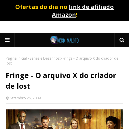
Ofertas do dia no
link de afiliado
Amazon
!
Página inicial
Séries e Desenhos
Fringe - O arquivo X do criador de
lost
Fringe - O arquivo X do criador
de lost
Setembro 26, 2009