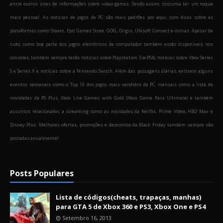
entre outros sites de informações sobre video games. Sendo assim, costuma ter um toque
mais pessoal. As notícias de jogos de PC são mais padrões por aqui, com dicas sobre as
plataformas como Steam, Epic Games Store, GOG, Origin, Ubisoft Connect e outras. Apesar de
tudo, como boa parte dos jogos eletrônicos de computador também estão disponíveis nos
consoles, também sempre terão notícias sobre Playstation 5 (e PS4), notícias sobre Xbox Series
S e Series X e notícias sobre a Nintendo Switch. Além das postagens diárias, existem alguns
eventos semanais como o Top 10 dos jogos mais vendidos de PC, mensais como a lista de
novidades da PS Plus, Xbox Live Games with Gold (Xbox Game Pass Ultimate) e também
assuntos relacionados a streaming como as novidades da Netflix, Prime Video, HBO Max e
Disney Plus. Melhores ofertas, promoções e descontos da Black Friday também sempre são
postadas anualmente!
Posts Populares
Lista de códigos(cheats, trapaças, manhas)
para GTA 5 de Xbox 360 e PS3, Xbox One e PS4
Setembro 16, 2013