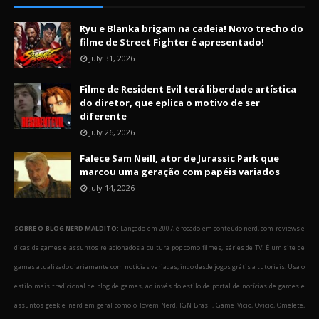
Ryu e Blanka brigam na cadeia! Novo trecho do
filme de Street Fighter é apresentado!
July 31, 2026
Filme de Resident Evil terá liberdade artística
do diretor, que eplica o motivo de ser
diferente
July 26, 2026
Falece Sam Neill, ator de Jurassic Park que
marcou uma geração com papéis variados
July 14, 2026
SOBRE O BLOG NERD MALDITO:
Lançado em 2007, é focado em conteúdo nerd, com reviews e
dicas de games e assuntos relacionados a cultura pop como filmes, séries de TV. É um site de
games atualizado diariamente com notícias variadas, indo desde jogos grátis a tutoriais. Usa o
estilo mais tradicional de blog de games, ao invés do estilo de portal de notícias de games e
assuntos geek e nerd em geral como o Jovem Nerd, IGN Brasil, Game Vicio, Ovicio, Omelete,