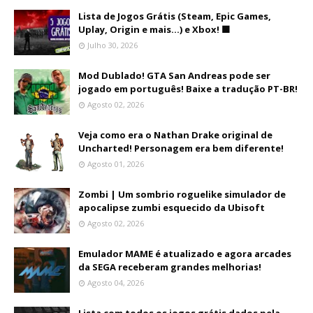
Lista de Jogos Grátis (Steam, Epic Games,
Uplay, Origin e mais...) e Xbox! 🟩
Julho 30, 2026
Mod Dublado! GTA San Andreas pode ser
jogado em português! Baixe a tradução PT-BR!
Agosto 02, 2026
Veja como era o Nathan Drake original de
Uncharted! Personagem era bem diferente!
Agosto 01, 2026
Zombi | Um sombrio roguelike simulador de
apocalipse zumbi esquecido da Ubisoft
Agosto 02, 2026
Emulador MAME é atualizado e agora arcades
da SEGA receberam grandes melhorias!
Agosto 04, 2026