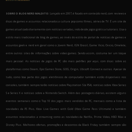
SOBRE O BLOG NERD MALDITO:
Lançado em 2007, é focado em conteúdo nerd, com reviews e
dicas de games e assuntos relacionados a cultura pop como filmes, séries de TV. É um site de
games atualizado diariamente com notícias variadas, indo desde jogos grátis a tutoriais. Usa o
estilo mais tradicional de blog de games, ao invés do estilo de portal de notícias de games e
assuntos geek e nerd em geral como o Jovem Nerd, IGN Brasil, Game Vicio, Ovicio, Omelete,
entre outros sites de informações sobre video games. Sendo assim, costuma ter um toque
mais pessoal. As notícias de jogos de PC são mais padrões por aqui, com dicas sobre as
plataformas como Steam, Epic Games Store, GOG, Origin, Ubisoft Connect e outras. Apesar de
tudo, como boa parte dos jogos eletrônicos de computador também estão disponíveis nos
consoles, também sempre terão notícias sobre Playstation 5 (e PS4), notícias sobre Xbox Series
S e Series X e notícias sobre a Nintendo Switch. Além das postagens diárias, existem alguns
eventos semanais como o Top 10 dos jogos mais vendidos de PC, mensais como a lista de
novidades da PS Plus, Xbox Live Games with Gold (Xbox Game Pass Ultimate) e também
assuntos relacionados a streaming como as novidades da Netflix, Prime Video, HBO Max e
Disney Plus. Melhores ofertas, promoções e descontos da Black Friday também sempre são