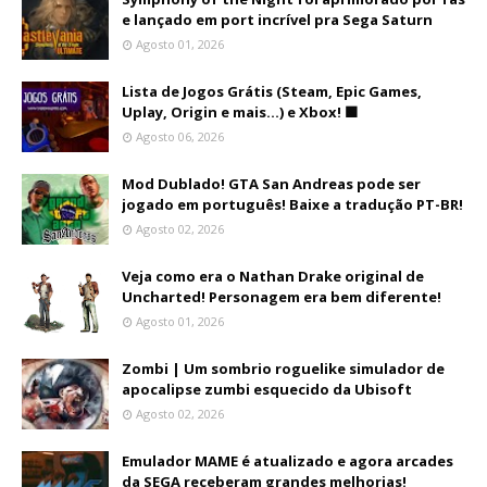
e lançado em port incrível pra Sega Saturn
Agosto 01, 2026
Lista de Jogos Grátis (Steam, Epic Games,
Uplay, Origin e mais...) e Xbox! 🟩
Agosto 06, 2026
Mod Dublado! GTA San Andreas pode ser
jogado em português! Baixe a tradução PT-BR!
Agosto 02, 2026
Veja como era o Nathan Drake original de
Uncharted! Personagem era bem diferente!
Agosto 01, 2026
Zombi | Um sombrio roguelike simulador de
apocalipse zumbi esquecido da Ubisoft
Agosto 02, 2026
Emulador MAME é atualizado e agora arcades
da SEGA receberam grandes melhorias!