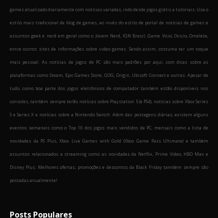
games atualizado diariamente com notícias variadas, indo desde jogos grátis a tutoriais. Usa o
estilo mais tradicional de blog de games, ao invés do estilo de portal de notícias de games e
assuntos geek e nerd em geral como o Jovem Nerd, IGN Brasil, Game Vicio, Ovicio, Omelete,
entre outros sites de informações sobre video games. Sendo assim, costuma ter um toque
mais pessoal. As notícias de jogos de PC são mais padrões por aqui, com dicas sobre as
plataformas como Steam, Epic Games Store, GOG, Origin, Ubisoft Connect e outras. Apesar de
tudo, como boa parte dos jogos eletrônicos de computador também estão disponíveis nos
consoles, também sempre terão notícias sobre Playstation 5 (e PS4), notícias sobre Xbox Series
S e Series X e notícias sobre a Nintendo Switch. Além das postagens diárias, existem alguns
eventos semanais como o Top 10 dos jogos mais vendidos de PC, mensais como a lista de
novidades da PS Plus, Xbox Live Games with Gold (Xbox Game Pass Ultimate) e também
assuntos relacionados a streaming como as novidades da Netflix, Prime Video, HBO Max e
Disney Plus. Melhores ofertas, promoções e descontos da Black Friday também sempre são
postadas anualmente!
Posts Populares