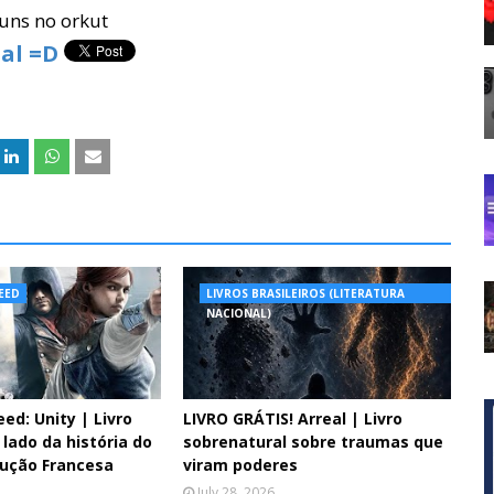
uns no orkut
al =D
REED
LIVROS BRASILEIROS (LITERATURA
NACIONAL)
eed: Unity | Livro
LIVRO GRÁTIS! Arreal | Livro
lado da história do
sobrenatural sobre traumas que
lução Francesa
viram poderes
July 28, 2026