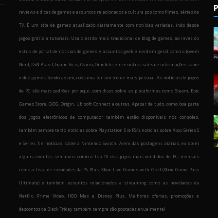
P
reviews e dicas de games e assuntos relacionados a cultura pop como filmes, séries de
TV. É um site de games atualizado diariamente com notícias variadas, indo desde
jogos grátis a tutoriais. Usa o estilo mais tradicional de blog de games, ao invés do
estilo de portal de notícias de games e assuntos geek e nerd em geral como o Jovem
Nerd, IGN Brasil, Game Vicio, Ovicio, Omelete, entre outros sites de informações sobre
o
video games. Sendo assim, costuma ter um toque mais pessoal. As notícias de jogos
de PC são mais padrões por aqui, com dicas sobre as plataformas como Steam, Epic
Games Store, GOG, Origin, Ubisoft Connect e outras. Apesar de tudo, como boa parte
dos jogos eletrônicos de computador também estão disponíveis nos consoles,
também sempre terão notícias sobre Playstation 5 (e PS4), notícias sobre Xbox Series S
e Series X e notícias sobre a Nintendo Switch. Além das postagens diárias, existem
alguns eventos semanais como o Top 10 dos jogos mais vendidos de PC, mensais
como a lista de novidades da PS Plus, Xbox Live Games with Gold (Xbox Game Pass
Ultimate) e também assuntos relacionados a streaming como as novidades da
Netflix, Prime Video, HBO Max e Disney Plus. Melhores ofertas, promoções e
descontos da Black Friday também sempre são postadas anualmente!