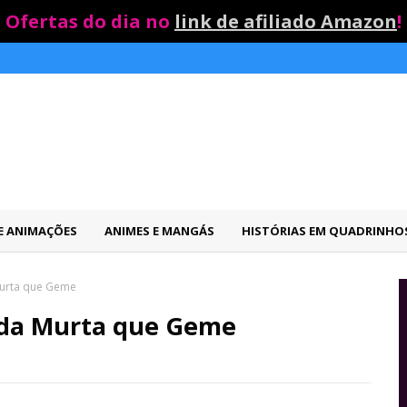
Ofertas do dia no
link de afiliado Amazon
!
 E ANIMAÇÕES
ANIMES E MANGÁS
HISTÓRIAS EM QUADRINHO
 Murta que Geme
o da Murta que Geme