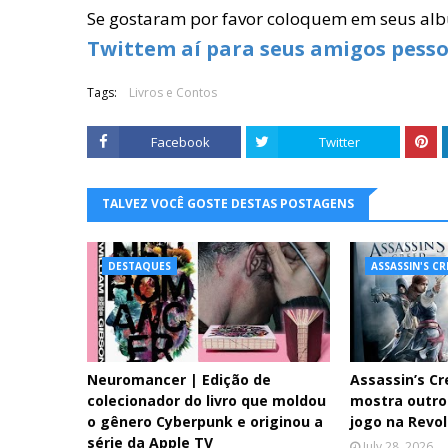
Se gostaram por favor coloquem em seus alb
Twittem aí para seus amigos pesso
Tags:
Livros e Contos
Facebook
Twitter
TALVEZ VOCÊ GOSTE DESTAS POSTAGENS
DESTAQUES
ASSASSIN'S C
Neuromancer | Edição de
Assassin’s Cr
colecionador do livro que moldou
mostra outro 
o gênero Cyberpunk e originou a
jogo na Revo
série da Apple TV
July 28, 2026