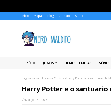
Início
Mapa do Blog
Contato
Sobre
INÍCIO
JOGOS
FILMES E CURTAS
SÉRIES
Página inicial
Livros e Contos
Harry Potter e o santuario da
Harry Potter e o santuari
Março 27, 2009