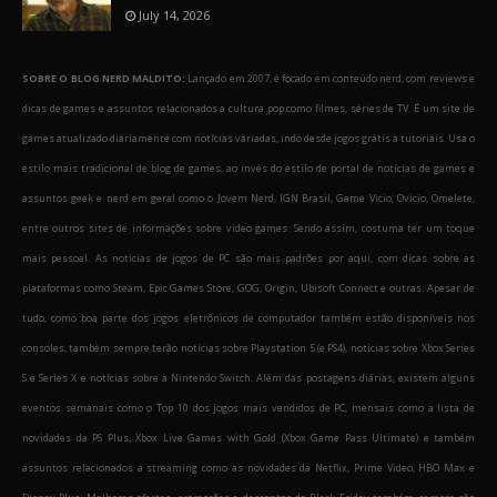
July 14, 2026
SOBRE O BLOG NERD MALDITO:
Lançado em 2007, é focado em conteúdo nerd, com reviews e
dicas de games e assuntos relacionados a cultura pop como filmes, séries de TV. É um site de
games atualizado diariamente com notícias variadas, indo desde jogos grátis a tutoriais. Usa o
estilo mais tradicional de blog de games, ao invés do estilo de portal de notícias de games e
assuntos geek e nerd em geral como o Jovem Nerd, IGN Brasil, Game Vicio, Ovicio, Omelete,
entre outros sites de informações sobre video games. Sendo assim, costuma ter um toque
mais pessoal. As notícias de jogos de PC são mais padrões por aqui, com dicas sobre as
plataformas como Steam, Epic Games Store, GOG, Origin, Ubisoft Connect e outras. Apesar de
tudo, como boa parte dos jogos eletrônicos de computador também estão disponíveis nos
consoles, também sempre terão notícias sobre Playstation 5 (e PS4), notícias sobre Xbox Series
S e Series X e notícias sobre a Nintendo Switch. Além das postagens diárias, existem alguns
eventos semanais como o Top 10 dos jogos mais vendidos de PC, mensais como a lista de
novidades da PS Plus, Xbox Live Games with Gold (Xbox Game Pass Ultimate) e também
assuntos relacionados a streaming como as novidades da Netflix, Prime Video, HBO Max e