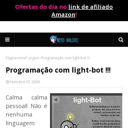
Ofertas do dia no
link de afiliado
Amazon
!
Página inicial
Jogos
Programação com light-bot !!!
Programação com light-bot !!!
Fevereiro 07, 2009
Calma calma
pessoal! Não é
nenhuma
linguagem