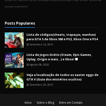
Disney Plus. Melhores ofertas, promoções e descontos da Black Friday também sempre são
postadas anualmente!
Posts Populares
Lista de códigos(cheats, trapaças, manhas)
para GTA 5 de Xbox 360 e PS3, Xbox One e PS4
Setembro 16, 2013
Lista de Jogos Grátis (Steam, Epic Games,
Uplay, Origin e mais...) e Xbox! 🟩
Agosto 08, 2026
Veja a localização de todos os easter eggs de
GTA V (Guia dos mistérios ocultos)
Setembro 20, 2013
Início
Sobre o Blog
Entre em Contato