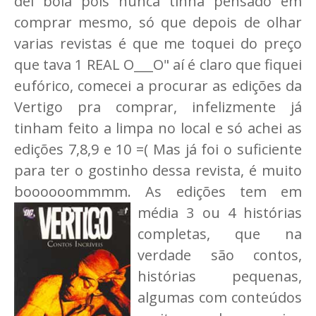
dei bola pois nunca tinha pensado em
comprar mesmo, só que depois de olhar
varias revistas é que me toquei do preço
que tava 1 REAL O___O" aí é claro que fiquei
eufórico, comecei a procurar as edições da
Vertigo pra comprar, infelizmente já
tinham feito a limpa no local e só achei as
edições 7,8,9 e 10 =( Mas já foi o suficiente
para ter o gostinho dessa revista, é muito
boooooommmm. As edições tem em
média 3 ou 4 histórias
completas, que na
verdade são contos,
histórias pequenas,
algumas com conteúdos