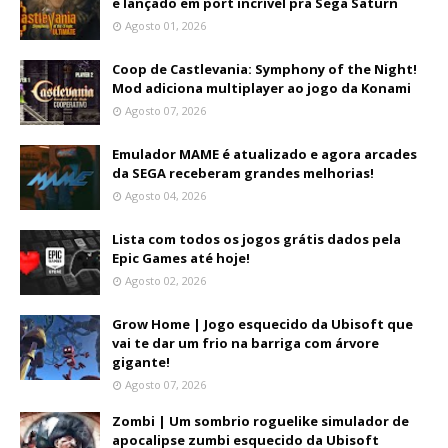
e lançado em port incrível pra Sega Saturn
Agosto 01, 2026
Coop de Castlevania: Symphony of the Night!
Mod adiciona multiplayer ao jogo da Konami
Agosto 07, 2026
Emulador MAME é atualizado e agora arcades
da SEGA receberam grandes melhorias!
Agosto 04, 2026
Lista com todos os jogos grátis dados pela
Epic Games até hoje!
Agosto 02, 2026
Grow Home | Jogo esquecido da Ubisoft que
vai te dar um frio na barriga com árvore
gigante!
Agosto 07, 2026
Zombi | Um sombrio roguelike simulador de
apocalipse zumbi esquecido da Ubisoft