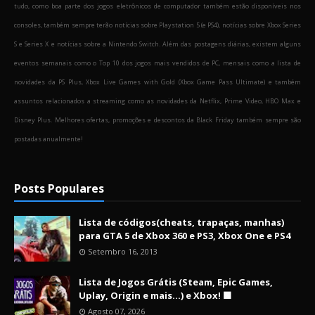
tudo, como boa parte dos jogos eletrônicos de computador também estão disponíveis nos
consoles, também sempre terão notícias sobre Playstation 5 (e PS4), notícias sobre Xbox Series
S e Series X e notícias sobre a Nintendo Switch. Além das postagens diárias, existem alguns
eventos semanais como o Top 10 dos jogos mais vendidos de PC, mensais como a lista de
novidades da PS Plus, Xbox Live Games with Gold (Xbox Game Pass Ultimate) e também
assuntos relacionados a streaming como as novidades da Netflix, Prime Video, HBO Max e
Disney Plus. Melhores ofertas, promoções e descontos da Black Friday também sempre são
postadas anualmente!
Posts Populares
Lista de códigos(cheats, trapaças, manhas)
para GTA 5 de Xbox 360 e PS3, Xbox One e PS4
Setembro 16, 2013
Lista de Jogos Grátis (Steam, Epic Games,
Uplay, Origin e mais...) e Xbox! 🟩
Agosto 07, 2026