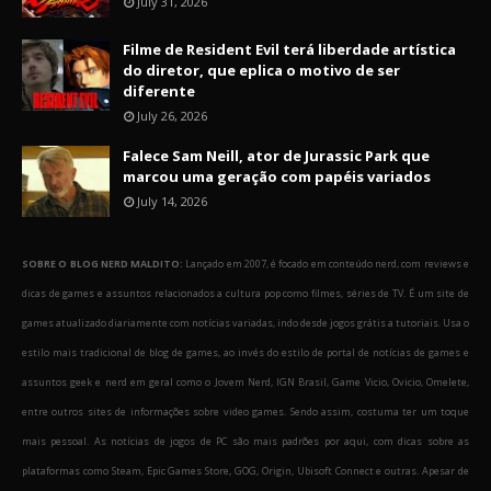
July 31, 2026
Filme de Resident Evil terá liberdade artística
do diretor, que eplica o motivo de ser
diferente
July 26, 2026
Falece Sam Neill, ator de Jurassic Park que
marcou uma geração com papéis variados
July 14, 2026
SOBRE O BLOG NERD MALDITO:
Lançado em 2007, é focado em conteúdo nerd, com reviews e
dicas de games e assuntos relacionados a cultura pop como filmes, séries de TV. É um site de
games atualizado diariamente com notícias variadas, indo desde jogos grátis a tutoriais. Usa o
estilo mais tradicional de blog de games, ao invés do estilo de portal de notícias de games e
assuntos geek e nerd em geral como o Jovem Nerd, IGN Brasil, Game Vicio, Ovicio, Omelete,
entre outros sites de informações sobre video games. Sendo assim, costuma ter um toque
mais pessoal. As notícias de jogos de PC são mais padrões por aqui, com dicas sobre as
plataformas como Steam, Epic Games Store, GOG, Origin, Ubisoft Connect e outras. Apesar de