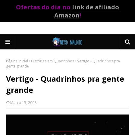
Ofertas do dia no
link de afiliado
Amazon
!
Página inicial
Histórias em Quadrinhos
Vertigo - Quadrinhos pra
gente grande
Vertigo - Quadrinhos pra gente
grande
Março 15, 2008