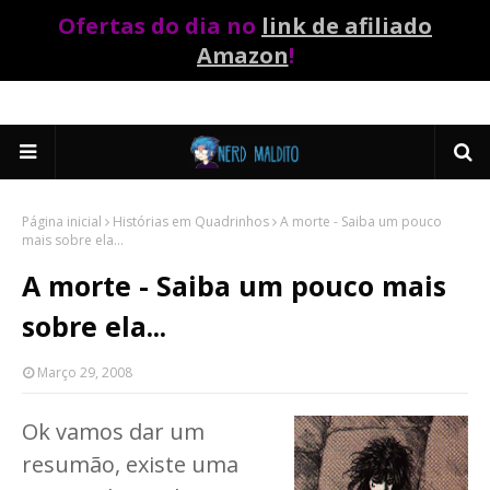
Ofertas do dia no
link de afiliado
Amazon
!
Página inicial
Histórias em Quadrinhos
A morte - Saiba um pouco
mais sobre ela...
A morte - Saiba um pouco mais
sobre ela...
Março 29, 2008
Ok vamos dar um
resumão, existe uma