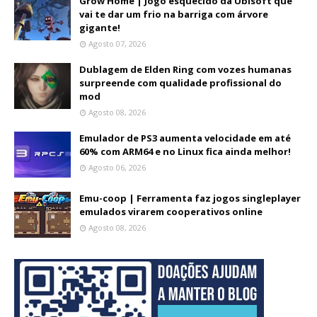
Grow Home | Jogo esquecido da Ubisoft que
vai te dar um frio na barriga com árvore
gigante!
Agosto 07, 2026
Dublagem de Elden Ring com vozes humanas
surpreende com qualidade profissional do
mod
Agosto 08, 2026
Emulador de PS3 aumenta velocidade em até
60% com ARM64 e no Linux fica ainda melhor!
Agosto 06, 2026
Emu-coop | Ferramenta faz jogos singleplayer
emulados virarem cooperativos online
Agosto 08, 2026