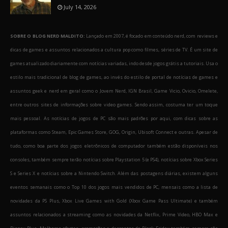
July 14, 2026
SOBRE O BLOG NERD MALDITO:
Lançado em 2007, é focado em conteúdo nerd, com reviews e
dicas de games e assuntos relacionados a cultura pop como filmes, séries de TV. É um site de
games atualizado diariamente com notícias variadas, indo desde jogos grátis a tutoriais. Usa o
estilo mais tradicional de blog de games, ao invés do estilo de portal de notícias de games e
assuntos geek e nerd em geral como o Jovem Nerd, IGN Brasil, Game Vicio, Ovicio, Omelete,
entre outros sites de informações sobre video games. Sendo assim, costuma ter um toque
mais pessoal. As notícias de jogos de PC são mais padrões por aqui, com dicas sobre as
plataformas como Steam, Epic Games Store, GOG, Origin, Ubisoft Connect e outras. Apesar de
tudo, como boa parte dos jogos eletrônicos de computador também estão disponíveis nos
consoles, também sempre terão notícias sobre Playstation 5 (e PS4), notícias sobre Xbox Series
S e Series X e notícias sobre a Nintendo Switch. Além das postagens diárias, existem alguns
eventos semanais como o Top 10 dos jogos mais vendidos de PC, mensais como a lista de
novidades da PS Plus, Xbox Live Games with Gold (Xbox Game Pass Ultimate) e também
assuntos relacionados a streaming como as novidades da Netflix, Prime Video, HBO Max e