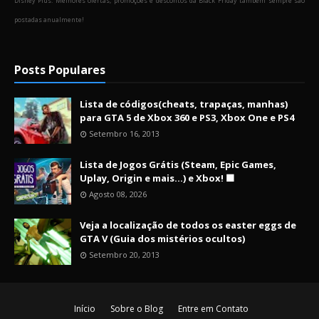
Disney Plus. Melhores ofertas, promoções e descontos da Black Friday também sempre são
postadas anualmente!
Posts Populares
Lista de códigos(cheats, trapaças, manhas)
para GTA 5 de Xbox 360 e PS3, Xbox One e PS4
Setembro 16, 2013
Lista de Jogos Grátis (Steam, Epic Games,
Uplay, Origin e mais...) e Xbox! 🟩
Agosto 08, 2026
Veja a localização de todos os easter eggs de
GTA V (Guia dos mistérios ocultos)
Setembro 20, 2013
Início
Sobre o Blog
Entre em Contato