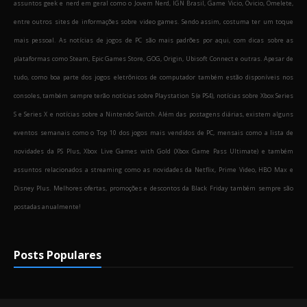
assuntos geek e nerd em geral como o Jovem Nerd, IGN Brasil, Game Vicio, Ovicio, Omelete,
entre outros sites de informações sobre video games. Sendo assim, costuma ter um toque
mais pessoal. As notícias de jogos de PC são mais padrões por aqui, com dicas sobre as
plataformas como Steam, Epic Games Store, GOG, Origin, Ubisoft Connect e outras. Apesar de
tudo, como boa parte dos jogos eletrônicos de computador também estão disponíveis nos
consoles, também sempre terão notícias sobre Playstation 5 (e PS4), notícias sobre Xbox Series
S e Series X e notícias sobre a Nintendo Switch. Além das postagens diárias, existem alguns
eventos semanais como o Top 10 dos jogos mais vendidos de PC, mensais como a lista de
novidades da PS Plus, Xbox Live Games with Gold (Xbox Game Pass Ultimate) e também
assuntos relacionados a streaming como as novidades da Netflix, Prime Video, HBO Max e
Disney Plus. Melhores ofertas, promoções e descontos da Black Friday também sempre são
postadas anualmente!
Posts Populares