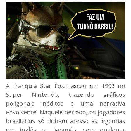
A franquia Star Fox nasceu em 1993 no
Super Nintendo, trazendo gráficos
poligonais inéditos e uma narrativa
envolvente. Naquele período, os jogadores
brasileiros só tinham acesso às legendas
em inglês ou japonês, sem qualquer