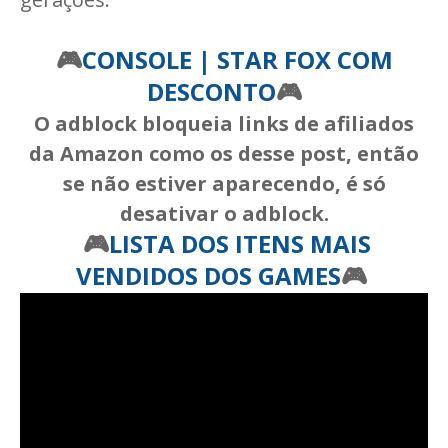
🎮
CONSOLE | STAR FOX COM
DESCONTO
🎮
O adblock bloqueia links de afiliados
da Amazon como os desse post, então
se não estiver aparecendo, é só
desativar o adblock.
🎮
LISTA DOS ITENS MAIS
VENDIDOS DOS GAMES
🎮