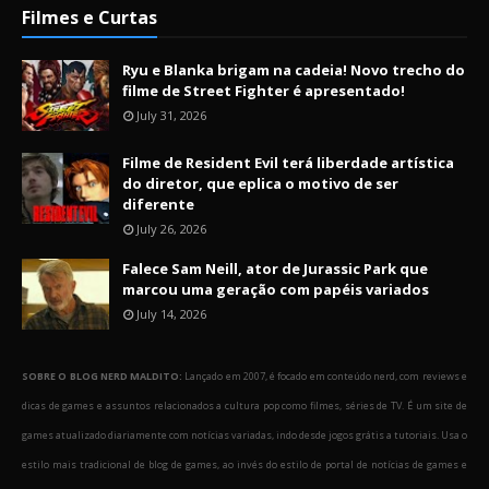
Filmes e Curtas
Ryu e Blanka brigam na cadeia! Novo trecho do
filme de Street Fighter é apresentado!
July 31, 2026
Filme de Resident Evil terá liberdade artística
do diretor, que eplica o motivo de ser
diferente
July 26, 2026
Falece Sam Neill, ator de Jurassic Park que
marcou uma geração com papéis variados
July 14, 2026
SOBRE O BLOG NERD MALDITO:
Lançado em 2007, é focado em conteúdo nerd, com reviews e
dicas de games e assuntos relacionados a cultura pop como filmes, séries de TV. É um site de
games atualizado diariamente com notícias variadas, indo desde jogos grátis a tutoriais. Usa o
estilo mais tradicional de blog de games, ao invés do estilo de portal de notícias de games e