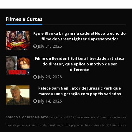
Filmes e Curtas
Ryu e Blanka brigam na cadeia! Novo trecho do
filme de Street Fighter é apresentado!
July 31, 2026
Filme de Resident Evil terá liberdade artística
do diretor, que eplica o motivo de ser
diferente
July 26, 2026
Falece Sam Neill, ator de Jurassic Park que
marcou uma geração com papéis variados
July 14, 2026
SOBRE O BLOG NERD MALDITO:
Lançado em 2007, é focado em conteúdo nerd, com reviews e
dicas de games e assuntos relacionados a cultura pop como filmes, séries de TV. É um site de