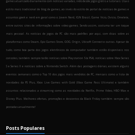
games atualizado diariamente com notícias variadas, indo desde jogos grátis a tutoriais. Usa o
estilo mais tradicional de blog de games, ao invés do estilo de portal de notícias de games e
assuntos geek e nerd em geral como o Jovem Nerd, IGN Brasil, Game Vicio, Ovicio, Omelete,
entre outros sites de informações sobre video games. Sendo assim, costuma ter um toque
mais pessoal. As notícias de jogos de PC são mais padrões por aqui, com dicas sobre as
plataformas como Steam, Epic Games Store, GOG, Origin, Ubisoft Connect e outras. Apesar de
tudo, como boa parte dos jogos eletrônicos de computador também estão disponíveis nos
consoles, também sempre terão notícias sobre Playstation 5 (e PS4), notícias sobre Xbox Series
S e Series X e notícias sobre a Nintendo Switch. Além das postagens diárias, existem alguns
eventos semanais como o Top 10 dos jogos mais vendidos de PC, mensais como a lista de
novidades da PS Plus, Xbox Live Games with Gold (Xbox Game Pass Ultimate) e também
assuntos relacionados a streaming como as novidades da Netflix, Prime Video, HBO Max e
Disney Plus. Melhores ofertas, promoções e descontos da Black Friday também sempre são
postadas anualmente!
Posts Populares