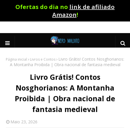
Ofertas do dia no
link de afiliado
Amazon
!
Livro Grátis! Contos Nosghorianos:
Página inicial
Livros e Contos
A Montanha Proibida | Obra nacional de fantasia medieval
Livro Grátis! Contos
Nosghorianos: A Montanha
Proibida | Obra nacional de
fantasia medieval
Maio 23, 2026