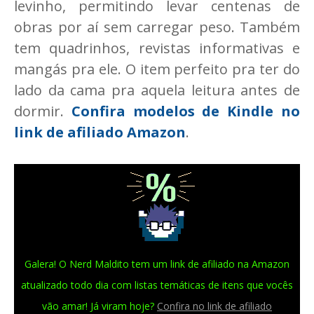
levinho, permitindo levar centenas de
obras por aí sem carregar peso. Também
tem quadrinhos, revistas informativas e
mangás pra ele. O item perfeito pra ter do
lado da cama pra aquela leitura antes de
dormir.
Confira modelos de Kindle no
link de afiliado Amazon
.
Galera! O Nerd Maldito tem um link de afiliado na Amazon
atualizado todo dia com listas temáticas de itens que vocês
vão amar! Já viram hoje?
Confira no link de afiliado